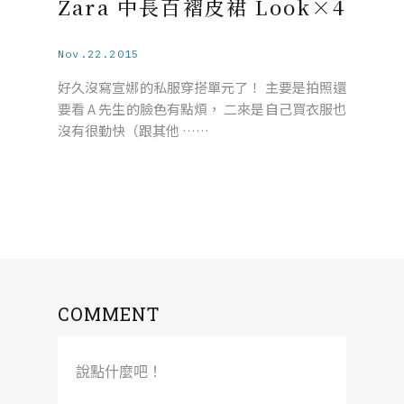
Zara 中長百褶皮裙 Look×4
Nov.22.2015
好久沒寫宣娜的私服穿搭單元了！ 主要是拍照還
要看 A 先生的臉色有點煩， 二來是自己買衣服也
沒有很勤快（跟其他 ……
COMMENT
說點什麼吧！