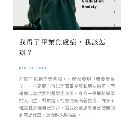
我得了畢業焦慮症，我該怎
辦？
Dec.24.2018
前陣子拿到了畢業服，才赫然發現「我要畢業
了！」不是開心可以穿著畢業服和朋友拍照，而
是擔心竟然要脫離學生身份。身為一個即將畢業
的大四生，對於踏入社會仍充滿著畏懼，許多不
確定性都讓自己卻步，當我反覆思考自己想要的
到底是什麼，反而越來越混亂， ……