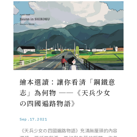
繪本選讀：讓你看清「鋼鐵意
志」為何物 ──《天兵少女
の四國遍路物語》
Sep.17.2021
《天兵少女の四國遍路物語》充滿無厘頭的內容