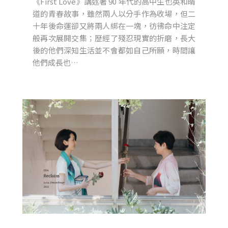
《First Love》講述著 90 年代的高中生也英和晴
道的青春故事，雖然兩人以分手作為收場，但二
十年後命運卻又將兩人綁在一塊，彷彿命中注定
般再次展開交集；歷經了殘忍現實的折磨，長大
後的他們深知生活並不會都如自己所願，時間讓
他們成長也…