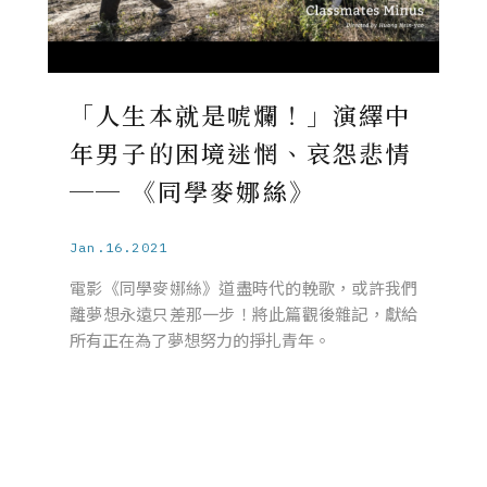
「人生本就是唬爛！」演繹中
年男子的困境迷惘、哀怨悲情
── 《同學麥娜絲》
Jan.16.2021
電影《同學麥娜絲》道盡時代的輓歌，或許我們
離夢想永遠只差那一步！將此篇觀後雜記，獻給
所有正在為了夢想努力的掙扎青年。