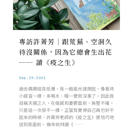
專訪許菁芳｜跟荒蕪、空洞久
待沒關係，因為它總會生出花
── 讀《疫之生》
Sep.19.2022
過去偶爾碰見低潮，我一般能光速爬起。像看待
小感冒一樣，多喝水、睡一覺就沒事了。因此我
自稱天選之人，在傷感和憂鬱面前，無堅不摧。
只是這一次很不一樣，正當我覺得自己再也好不
起來的時候，許菁芳老師的《疫之生》便恰巧地
送到我面前。 幾年前拜讀《 ……