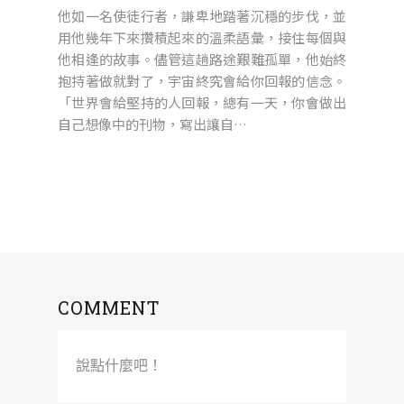
他如一名使徒行者，謙卑地踏著沉穩的步伐，並
用他幾年下來攢積起來的溫柔語彙，接住每個與
他相逢的故事。儘管這趟路途艱難孤單，他始終
抱持著做就對了，宇宙終究會給你回報的信念。
「世界會給堅持的人回報，總有一天，你會做出
自己想像中的刊物，寫出讓自…
COMMENT
說點什麼吧！