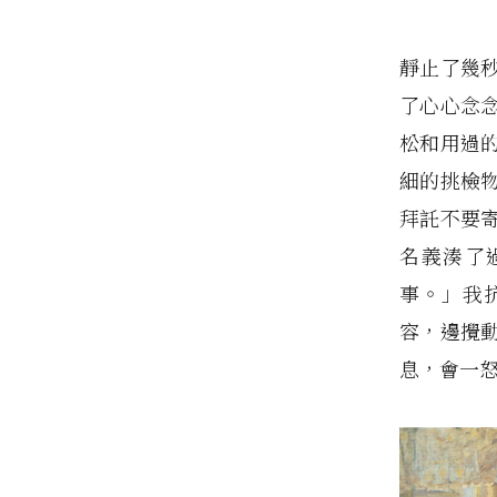
靜止了幾
了心心念
松和用過
細的挑檢
拜託不要
名義湊了
事。」我
容，邊攪
息，會一