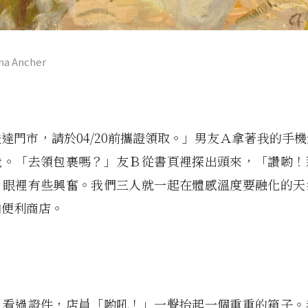
nna Ancher
達門市，請於04/20前攜證領取。」男友Ａ拿著我的手
我。「去領包裹嗎？」友Ｂ從書頁裡探出頭來，「讚喲！
」眼裡有些興奮。我們三人就一起在體感溫度要融化的天
向便利商店。
、看過證件，店員「喲吼！」一聲抬起一個重重的箱子。