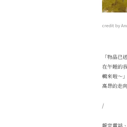
credit by A
「物品已送
在午睡的
輯來啦～
高昂的走
/
報完電話