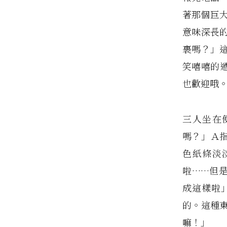
著那個巨
意味深長
裹嗎？」
笑嘻嘻的
也歡迎哦
三人坐在
嗎？」Ａ
色紙條淡
啦……但
成這樣啦
的。這種
嘛！」