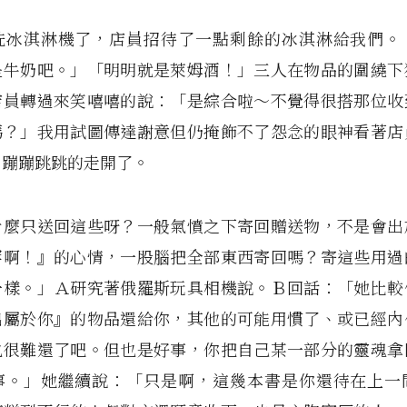
洗冰淇淋機了，店員招待了一點剩餘的冰淇淋給我們。
是牛奶吧。」「明明就是萊姆酒！」三人在物品的圍繞下
店員轉過來笑嘻嘻的說：「是綜合啦～不覺得很搭那位收
嗎？」我用試圖傳達謝意但仍掩飾不了怨念的眼神看著店
，蹦蹦跳跳的走開了。
什麼只送回這些呀？一般氣憤之下寄回贈送物，不是會出
罕啊！』的心情，一股腦把全部東西寄回嗎？寄這些用過
一樣。」Ａ研究著俄羅斯玩具相機說。Ｂ回話：「她比較
出屬於你』的物品還給你，其他的可能用慣了、或已經內
也很難還了吧。但也是好事，你把自己某一部分的靈魂拿
事。」她繼續說：「只是啊，這幾本書是你還待在上一