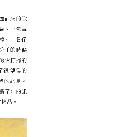
面而來的除
香、一包雪
義。」Ｂ仔
分手的時候
假借打掃的
了很糟糕的
我的訊息內
斷了）的訊
些物品。