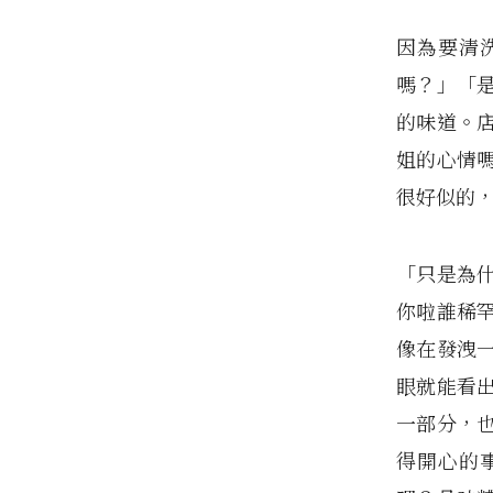
因為要清
嗎？」「
的味道。
姐的心情
很好似的
「只是為
你啦誰稀
像在發洩
眼就能看
一部分，
得開心的