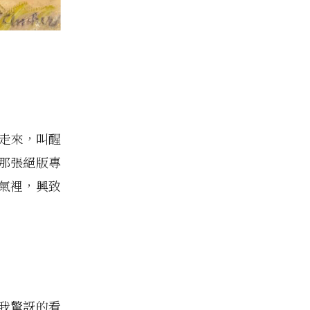
機走來，叫醒
那張絕版專
氣裡，興致
我驚訝的看