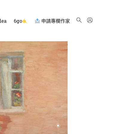
dea
6go
申請專欄作家