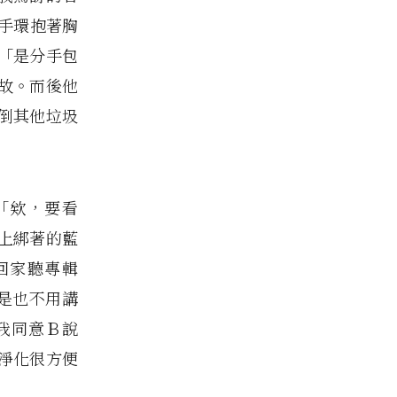
手環抱著胸
「是分手包
故。而後他
倒其他垃圾
「欸，要看
上綁著的藍
回家聽專輯
是也不用講
我同意Ｂ說
淨化很方便