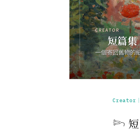
Creato
𓆸