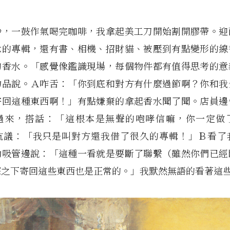
秒，一鼓作氣喝完咖啡，我拿起美工刀開始割開膠帶。迎
念的專輯，還有書、相機、招財貓、被壓到有點變形的線
的香水。「感覺像鑑識現場，每個物件都有值得思考的意
物品說。Ａ咋舌：「你到底和對方有什麼過節啊？你和我
寄回這種東西啊！」有點嫌棄的拿起香水聞了聞。店員邊
過來，搭話：「這根本是無聲的咆哮信嘛，你一定做
抗議：「我只是叫對方還我借了很久的專輯！」Ｂ看了
動吸管邊說：「這種一看就是要斷了聯繫（雖然你們已經
怒之下寄回這些東西也是正常的。」我默然無語的看著這