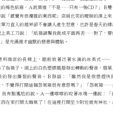
大的褐色紙箱，Ａ詫異道「不是……只有一張CD？」Ｂ雙
的說「感覺有很複雜的東西呢」店員也笑的曖昧的湊上來
這單刀直入的越界卻不會讓人產生怒意，也許是春天的緣
遞上美工刀說：「紙箱請幫我裁成平面再丟……對了，要
。」是充滿漫才幽默的惡意與體貼。
便利商店的長椅上，眼前放著泛著水滴的冰美式——
指了指箱子。頭上的白色塑膠風扇發出轉動的聲音，扇葉
淡的發出撕裂的聲音。Ｂ發話：「雖然我是很想趕快
是，不覺得打開這個怨氣箱很有意思嗎？」「怨氣箱……
」我有點尷尬的說。Ａ一邊喀喀的咬著冰塊一邊說：「
東西在家打開太晦氣了！在這裡打開至少附近就有神社，