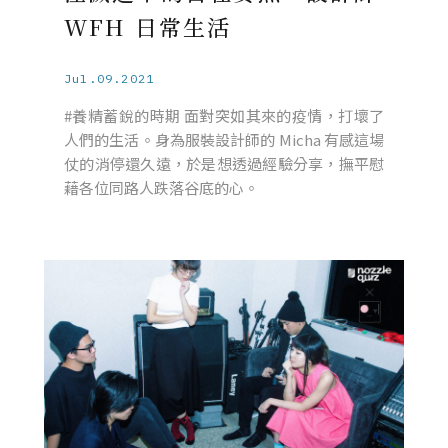
WFH 日常生活
Jul.09.2021
#養精蓄銳的時期 面對突如其來的疫情，打壞了
人們的生活。身為服裝設計師的 Micha 有感這場
仗的消停還久遠，於是想透過經驗分享，撫平慰
藉各位同路人跌落谷底的心。