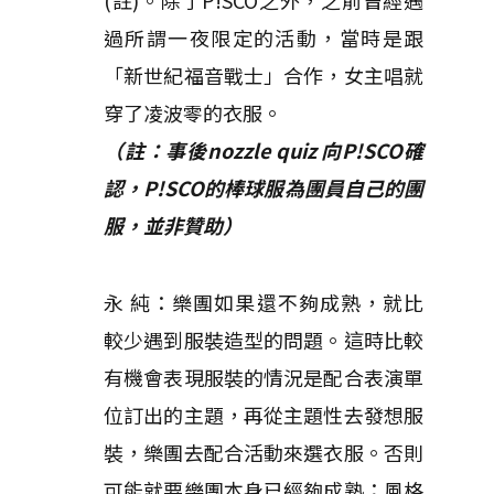
(註)。除了P!SCO之外，之前曾經遇
過所謂一夜限定的活動，當時是跟
「新世紀福音戰士」合作，女主唱就
穿了凌波零的衣服。
（註：事後nozzle quiz 向P!SCO確
認，P!SCO的棒球服為團員自己的團
服，並非贊助）
永 純：樂團如果還不夠成熟，就比
較少遇到服裝造型的問題。這時比較
有機會表現服裝的情況是配合表演單
位訂出的主題，再從主題性去發想服
裝，樂團去配合活動來選衣服。否則
可能就要樂團本身已經夠成熟；風格