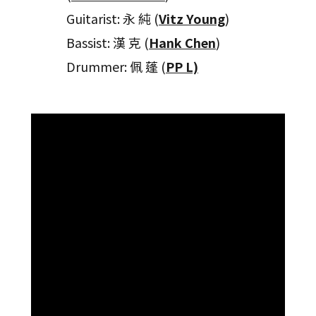
Guitarist: 永 純 (
Vitz Young
)
Bassist: 漢 克 (
Hank Chen
)
Drummer: 佩 蓬 (
PP L)