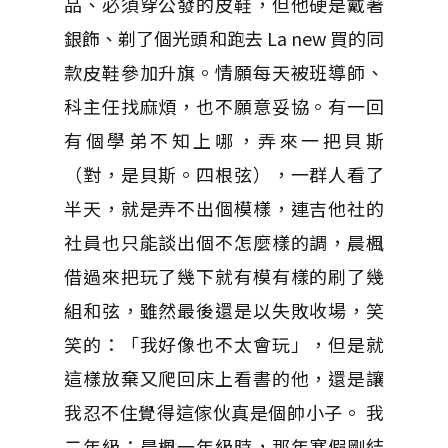
品、必須穿公發的皮鞋，但他硬是戴著
銀飾、剃了個光頭和跑去 La new 買的同
款皮鞋參加升旗。情願每天被班導師、
科主任找麻煩，也不願意妥協。有一回
有個學弟不知上哪，弄來一把貝斯
（對，是貝斯。四根弦），一群人看了
半天，就是弄不出個模樣，連吉他社的
社員也只能談出個不怎麼樣的調，晨楓
借過來把玩了幾下就有模有樣的刷了幾
組和弦，雖然最後還是以失敗收場，笑
笑的：「我好像也不太會玩」，但是就
這樣放棄又爬回床上看書的他，還是讓
我忍不住覺得這傢伙真是個帥小子。 我
二年級；晨楓一年級時，那年寒假剛結