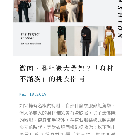
微肉、腿粗還大骨架？「身材
不滿族」的挑衣指南
Mar.18.2019
如果擁有名模的身材，自然什麼衣服都能駕馭，
但大多數人的身材難免會有些缺陷，除了最實際
的減肥、健身和手術外，在這個服裝樣式越來越
多元的時代，穿對衣服同樣能拯救你！以下列出
最常見的 3 種身材煩惱（大骨架、腿粗和微