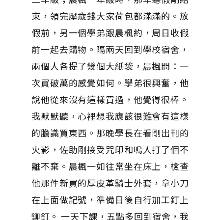
束，領完壓歲錢大家荷包都滿滿的。放
假前，另一個學弟跟晨楓約，周日收假
前一起去購物。隔兩天回到學校宿舍，
兩個人各提了幾個大紙袋，晨楓問：一
次買破萬的感覺如何。學弟很興奮，他
說他從來沒有這樣買過，他覺得很棒。
我默默聽，心裡想我應該很難會有這樣
的膽識買東西。那晚學長在看剛出刊的
火影，佐助剛接受咒印和鳴人打了個不
離不棄。晨楓一如往常坐在床上，檢查
他那件新買的厚皮革騎士外套，拿小刀
在上面做記號，準備日後自行加工釘上
鉚釘。 一天下課，五點多回到宿舍，我