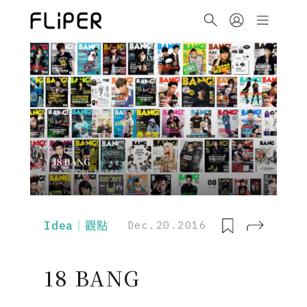
Idea｜觀點
Dec.20.2016
18 BANG