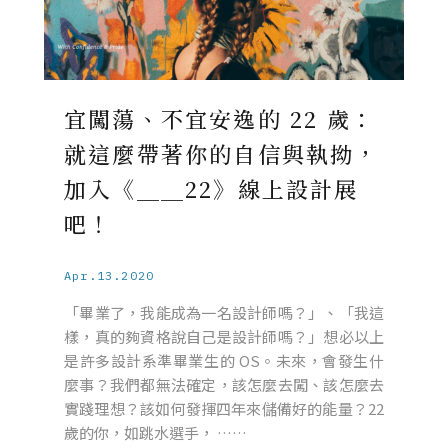
宜闖蕩、不宜安逸的 22 歲：
就這麼帶著你的自信與執拗，
加入《＿＿22》線上設計展
吧！
Apr.13.2020
「畢業了，我能成為一名設計師嗎？」、「我這
樣，真的夠資格說自己是設計師嗎？」想必以上
是許多設計系準畢業生的 OS。未來，會發生什
麼事？我們都無法確定，該怎麼去闖、該怎麼去
實踐理想？該如何發揮四年來儲備好的能量？22
歲的你，如跳水選手， ……