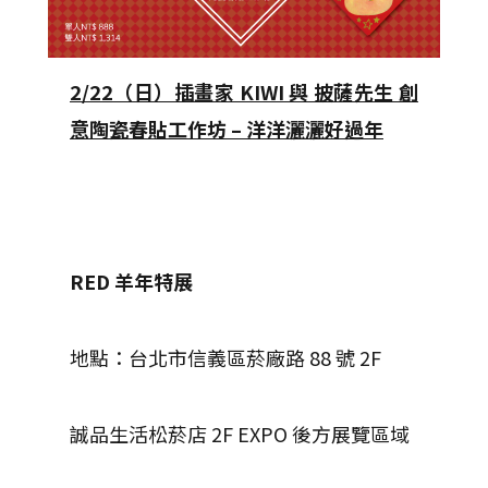
2/22（日）插畫家 KIWI 與 披薩先生 創
意陶瓷春貼工作坊 – 洋洋灑灑好過年
RED 羊年特展
地點：台北市信義區菸廠路 88 號 2F
誠品生活松菸店 2F EXPO 後方展覽區域