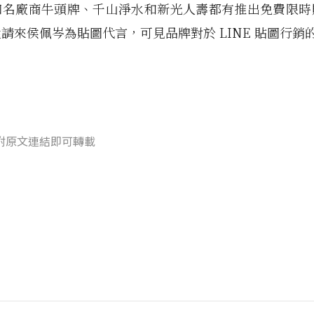
知名廠商牛頭牌、千山淨水和新光人壽都有推出免費限時
請來侯佩岑為貼圖代言，可見品牌對於 LINE 貼圖行銷
附原文連結即可轉載