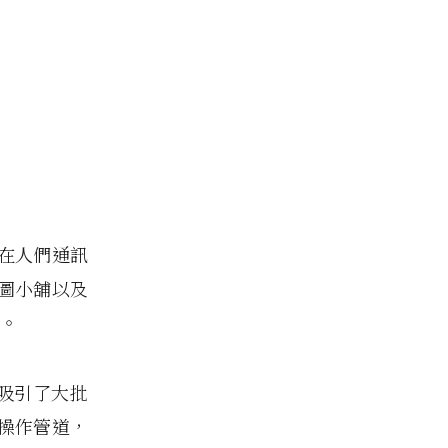
圖在人們通訊
貼圖小舖以及
態。
就吸引了大批
的操作管道，