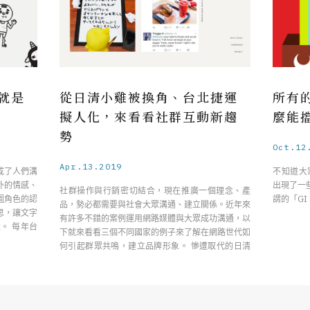
就是
從日清小雞被換角、台北捷運
所有
擬人化，來看看社群互動新趨
麼能
勢
Oct.12
Apr.13.2019
成了人們溝
不知道大家
外的情感、
出現了一
社群操作與行銷密切結合，現在推廣一個理念、產
圖角色的認
謂的「GI
品，勢必都需要與社會大眾溝通、建立關係。近年來
思，讓文字
有許多不錯的案例運用網路媒體與大眾成功溝通，以
。 每年台
下就來看看三個不同國家的例子來了解在網路世代如
何引起群眾共鳴，建立品牌形象。 慘遭取代的日清
小雞 在 ……