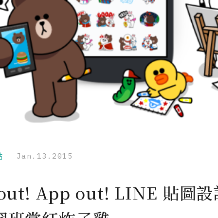
點
Jan.13.2015
out! App out! LINE 貼圖