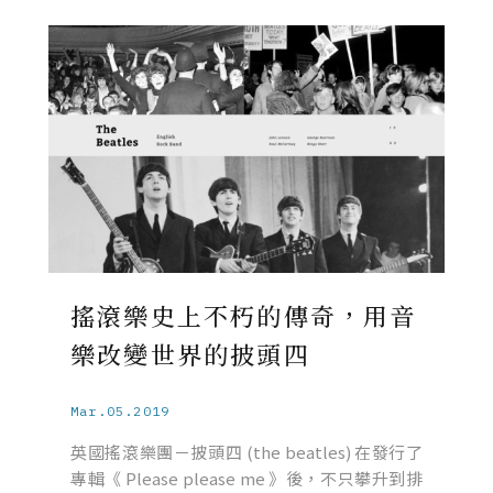
搖滾樂史上不朽的傳奇，用音
樂改變世界的披頭四
Mar.05.2019
英國搖滾樂團－披頭四 (the beatles) 在發行了
專輯《 Please please me 》後，不只攀升到排