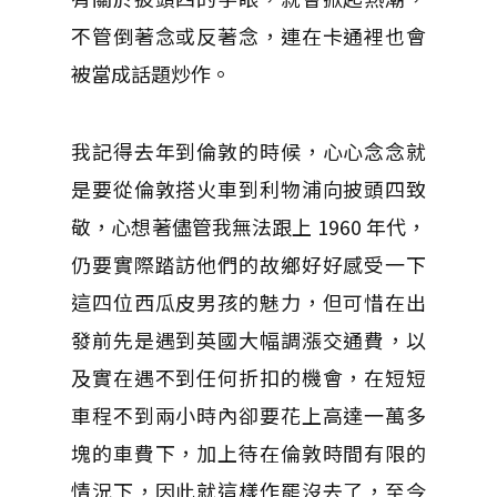
不管倒著念或反著念，連在卡通裡也會
被當成話題炒作。
我記得去年到倫敦的時候，心心念念就
是要從倫敦搭火車到利物浦向披頭四致
敬，心想著儘管我無法跟上 1960 年代，
仍要實際踏訪他們的故鄉好好感受一下
這四位西瓜皮男孩的魅力，但可惜在出
發前先是遇到英國大幅調漲交通費，以
及實在遇不到任何折扣的機會，在短短
車程不到兩小時內卻要花上高達一萬多
塊的車費下，加上待在倫敦時間有限的
情況下，因此就這樣作罷沒去了，至今