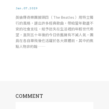
Jan.07.2019
英倫傳奇樂團披頭四（ The Beatles ）用特立獨
行的風格，譜出許多經典歌曲，帶給當年動盪不
安的社會支柱，給予迷失在生活裡的年輕世代希
望，直到五十年後的今日依舊擁有不減人氣，團
員在各自單飛後也活躍於各大媒體前，其中的焦
點人物非約翰 ……
COMMENT