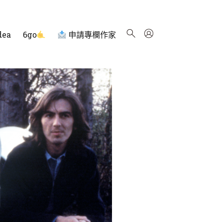
dea
6go
申請專欄作家