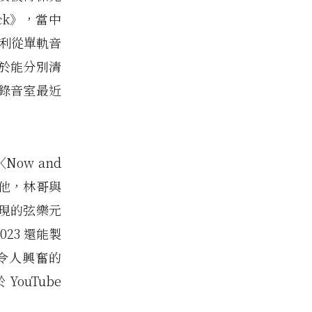
Back》，當中
順利從單軌音
終於能分別清
錄音室最近
ow and
吉他，林哥與
現的弦樂元
23 還能製
令人興奮的
ouTube