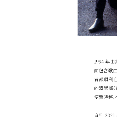
1994 
面包含歌曲〈F
者都順利在 
的器樂部
便暫時將
直到 202