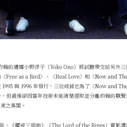
年由約翰的遺孀小野洋子（Yoko Ono）將試聽帶交給另外
ree as a Bird〉、〈Real Love〉和〈Now and 
1995 與 1996 年發行，三位成員也為了〈Now and T
分，但最後卻因當年技術未能清楚提取並分離約翰的歌聲
之束之高閣。
1 年，《魔戒三部曲》（The Lord of the Rings）電