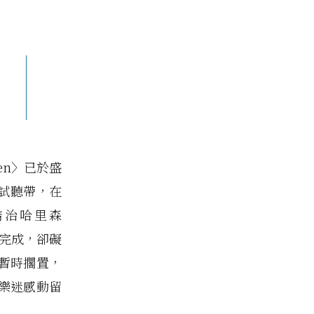
hen〉已於盛
唱試聽帶，在
、喬治哈里森
歌曲完成，卻礙
暫時擱置，
樂迷感動留