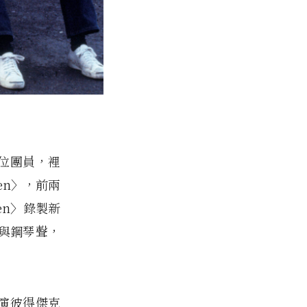
三位團員，裡
Then〉，前兩
hen〉錄製新
與鋼琴聲，
影導演彼得傑克