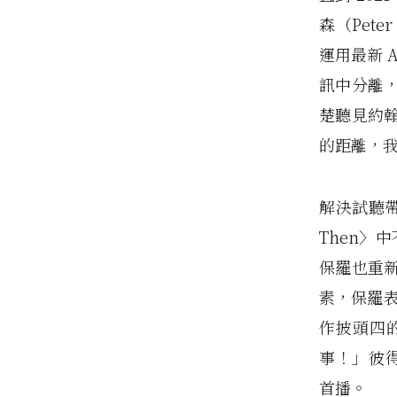
森（Peter
運用最新 
訊中分離，
楚聽見約
的距離，
解決試聽帶
Then〉
保羅也重
素，保羅表
作披頭四
事！」彼得
首播。