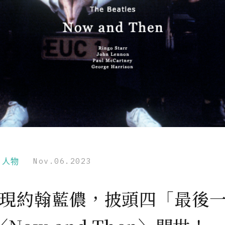
r｜人物
Nov.06.2023
 重現約翰藍儂，披頭四「最後