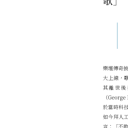
歌」〈
樂壇傳奇披頭
大上線，歌
其離世後另
（Georg
於當時科
如今拜人
言：「不