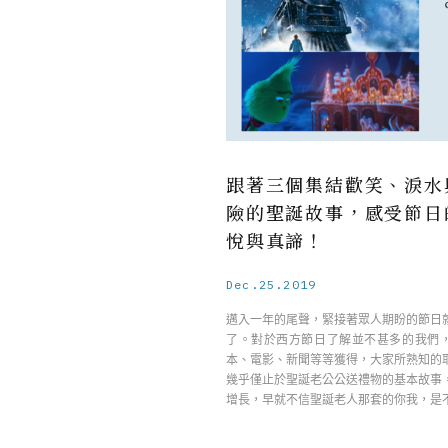
跟著三個集結歡笑、淚水
險的聖誕故事，感受節日
悅與真諦！
Dec.25.2019
邁入一年的尾聲，緊接著眾人期盼的節日
了。對於西方節日了解並不甚多的我們
本、電影、新聞等等獲得，大家所熟知的
幾乎僅止於聖誕老公公送禮物的基本故事
增長，早就不信聖誕老人那套的你我，是
誕節少了 ……