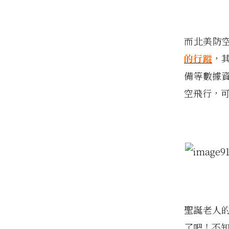
而北美防
的行蹤
，
備等數據
空飛行，
聖誕老人
了吧！不知道