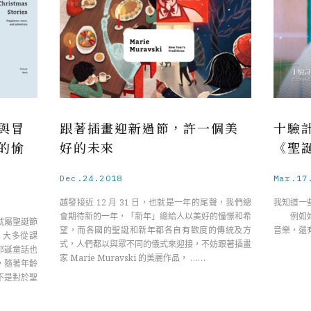
與冒
跟著插畫迎新過節，許一個美
十驗
的愉
好的未來
《聖
Dec.24.2018
Mar.17
越發接近 12 月 31 日，也就是一年的尾聲，我們總
我知道一
會期待新的一年，「新年」總給人以美好的憧憬和希
例如妳喜
就屬聖誕節
望，而各國的聖誕和新年都各自有歡度的傳統及方
音樂，還
，大多從課
式，人們都以與眾不同的儀式來迎接，不妨跟著插畫
耶誕童話也
家 Marie Muravski 的美麗作品， ……
，隨著年齡
不是對於聖