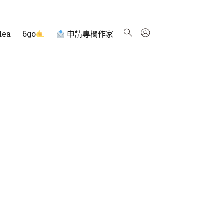
dea
6go
申請專欄作家