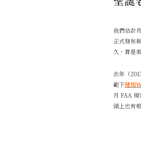
聖誕
我們估計
正式發布新
久，算是
去年（20
範下
使用W
月 FAA
頭上也有