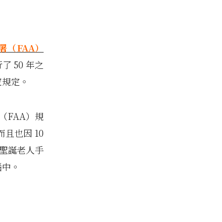
署（FAA）
 50 年之
空規定。
（FAA）規
且也因 10
而聖誕老人手
腦中。