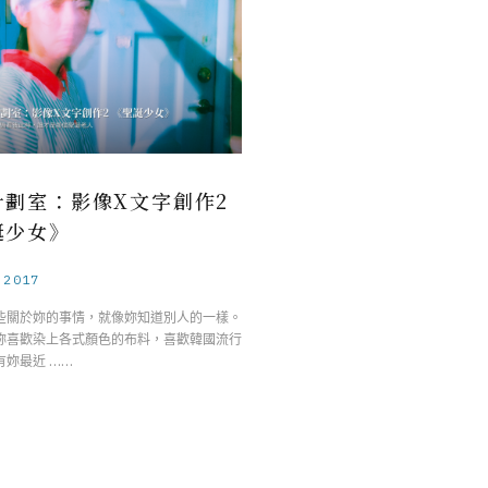
計劃室：影像X文字創作2
誕少女》
.2017
些關於妳的事情，就像妳知道別人的一樣。
歡染上各式顏色的布料，喜歡韓國流行
有妳最近 ……