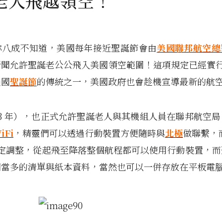
老人飛越領空！
你八成不知道，美國每年接近聖誕節會由
美國聯邦航空總
聞允許聖誕老公公飛入美國領空範圍！這項規定已經實行了
美國
聖誕節
的傳統之一，美國政府也會趁機宣導最新的航
13 年），也正式允許聖誕老人與其機組人員在聯邦航空局
iFi
，精靈們可以透過行動裝置方便隨時與
北極
做聯繫，而
 規定調整，從起飛至降落整個航程都可以使用行動裝置，
相當多的清單與紙本資料，當然也可以一併存放在平板電