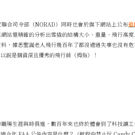
空聯合司令部（NORAD）同時也會於旗下網站上公布
追
其網站還精確的分析出雪撬的結構大小、重量、飛行高度
資料，據悉聖誕老人飛行幾百年了都沒遇過失事也沒有危
可以說是個資深且優秀的飛行員（拇指）！
的職場生涯與時俱進，數百年來也終於體會到了科技讓工
今年 FAA 公告內容是什麼？（航程中禁止玩 Candy C