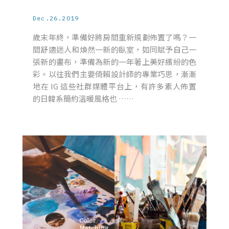
Dec.26.2019
歲末年終，準備好將房間重新規劃佈置了嗎？一
間舒適迷人和煥然一新的臥室，如同賦予自己一
張新的畫布，準備為新的一年著上美好繽紛的色
彩。以往我們主要倚賴設計師的專業巧思，漸漸
地在 IG 這些社群媒體平台上，有許多素人佈置
的日韓系簡約溫暖風格也 ……