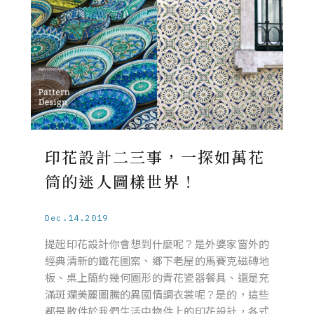
印花設計二三事，一探如萬花
筒的迷人圖樣世界！
Dec.14.2019
提起印花設計你會想到什麼呢？是外婆家窗外的
經典清新的鐵花圖案、鄉下老屋的馬賽克磁磚地
板、桌上簡約幾何圖形的青花瓷器餐具、還是充
滿斑斕美麗圖騰的異國情調衣裳呢？是的，這些
都是散件於我們生活中物件上的印花設計，各式