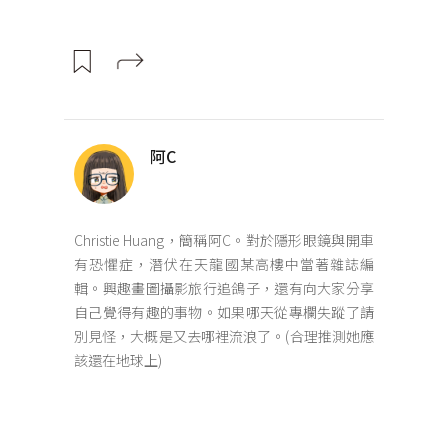
阿C
Christie Huang，簡稱阿C。對於隱形眼鏡與開車
有恐懼症，潛伏在天龍國某高樓中當著雜誌編
輯。興趣畫圖攝影旅行追鴿子，還有向大家分享
自己覺得有趣的事物。如果哪天從專欄失蹤了請
別見怪，大概是又去哪裡流浪了。(合理推測她應
該還在地球上)