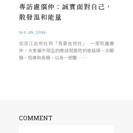
專訪盧廣仲：誠實面對自己，
散發溫和能量
Oct.05.2016
從淡江吉他社到「我愛吉他社」 一想到盧廣
仲，大家最不陌生的應該就是他的香菇頭、大眼
鏡，短褲和長襪，以及一把響 ……
COMMENT