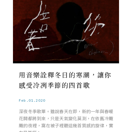
用音樂詮釋冬日的寒潮，讓你
感受冷冽季節的四首歌
Feb.01.2020
深夜冬季歌單。雖說春天在即，新的一年與春暖
花開都將到來，只是天氣變化莫測，在依舊冷颼
颼的夜裡，窩在被子裡聽這幾首質感的旋律，實