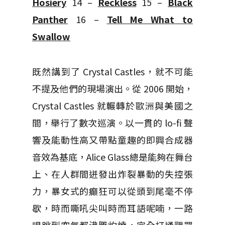
Hosiery
14 –
Reckless
15 –
Black
Panther
16 –
Tell Me What to
Swallow
既然講到了 Crystal Castles，就不可能
不提及他們的現場演出。從 2006 開始，
Crystal Castles 就輾轉於歐洲與美國之
間，舉行了數次巡演。以一貫的 lo-fi 聲
響及能動性高又帶點童趣的即興合成器
音效為基底，Alice Glass總是能夠在舞台
上、在人群間迸發出炸裂暴動的失控張
力，暴女式的癲狂可以從頭到尾毫不停
歇，時而嘶吼尖叫時而耳語呢喃，一路