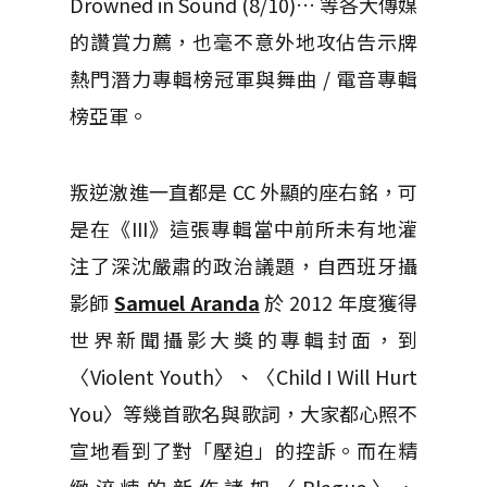
Drowned in Sound (8/10)… 等各大傳媒
的讚賞力薦，也毫不意外地攻佔告示牌
熱門潛力專輯榜冠軍與舞曲 / 電音專輯
榜亞軍。
叛逆激進一直都是 CC 外顯的座右銘，可
是在《III》這張專輯當中前所未有地灌
注了深沈嚴肅的政治議題，自西班牙攝
影師
Samuel Aranda
於 2012 年度獲得
世界新聞攝影大獎的專輯封面，到
〈Violent Youth〉、〈Child I Will Hurt
You〉等幾首歌名與歌詞，大家都心照不
宣地看到了對「壓迫」的控訴。而在精