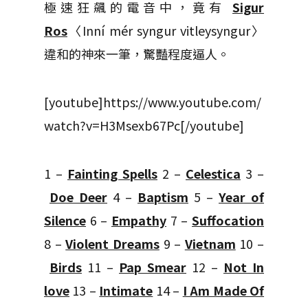
極速狂飆的電音中，竟有
Sigur
Ros
〈Inní mér syngur vitleysyngur〉
違和的神來一筆，驚豔程度逼人。
[youtube]https://www.youtube.com/
watch?v=H3Msexb67Pc[/youtube]
1 –
Fainting Spells
2 –
Celestica
3 –
Doe Deer
4 –
Baptism
5 –
Year of
Silence
6 –
Empathy
7 –
Suffocation
8 –
Violent Dreams
9 –
Vietnam
10 –
Birds
11 –
Pap Smear
12 –
Not In
love
13 –
Intimate
14 –
I Am Made Of