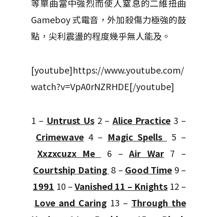
等單曲當中強烈而使人窒息的二維扭曲
Gameboy 式電音，外加殺傷力極強的鼓
點，尖利震盪的程度幾乎無人能及。
[youtube]https://www.youtube.com/
watch?v=VpA0rNZRHDE[/youtube]
1 –
Untrust Us
2 –
Alice Practice
3 –
Crimewave
4 –
Magic Spells
5 –
Xxzxcuzx Me
6 –
Air War
7 –
Courtship Dating
8 –
Good Time
9 –
1991
10 –
Vanished
11 –
Knights
12 –
Love and Caring
13 –
Through the