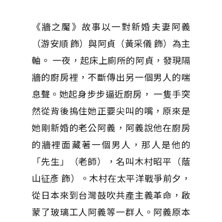
《牆之魘》故事以一對新婚夫妻阿義
（游安順 飾）與阿貞（黃采儀 飾）為主
軸。 一夜，起床上廁所的阿貞，發現隔
牆的廚房裡，不斷傳出另一個男人的喘
息聲。她起身步步逼近廚房， 一隻手突
然從背後摀住她正要尖叫的嘴，原來是
她剛新婚的老公阿義，阿義說他在廚房
的牆裡面藏著一個男人，那人是他的
「先生」（老師），名叫木村昭平（蔭
山征彥 飾）。木村在太平洋戰爭前夕，
從日本來到台灣鼓吹共產主義革命，啟
蒙了玻璃工人阿義等一群人。阿義原本