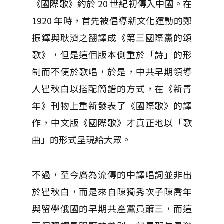
《國際歌》約於 20 世紀初傳入中國。在
1920 年時，首先被倡導新文化運動的鄭
振鐸與耿濟之翻譯成《第三國際黨的頌
歌》，但是這個版本側重於「詩」的形
制而不便於歌唱，於是，中共早期領導
人瞿秋白以搭配簡譜的方式，在《新青
年》刊物上重新發表了《國際歌》的譯
作，中文版《國際歌》才真正地以「歌
曲」的形式呈現給大眾。
不過，至今廣為流傳的中譯唱詞並非出
於瞿秋白，而是來自陳獨秀次子陳喬年
與留學俄國的早期共產黨員蕭三，而這