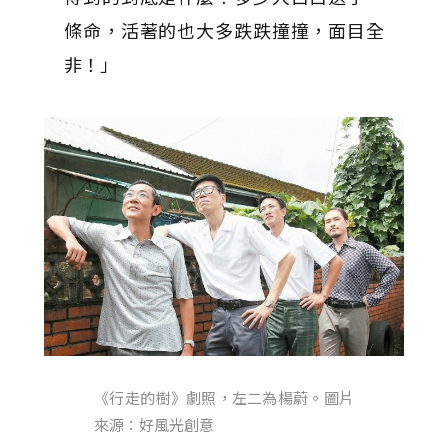
條命，活著的也大多跌跌撞撞，面目全
非！」
《行走的樹》劇照，左二為楊蔚。圖片
來源：好風光創意