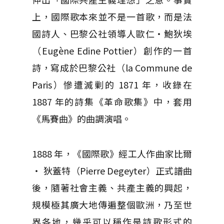
上，國際歌本來並不是一首歌，而是法
國詩人、巴黎公社領導人歐仁・鮑狄埃
（Eugène Edine Pottier）創作的一首
詩，寫成於巴黎公社（la Commune de
Paris）慘遭滅剿的 1871 年，收錄在
1887 年的詩集《革命歌集》中，套用
《馬賽曲》的曲調演唱。
1888 年，《國際歌》經工人作曲家比爾
・ 狄蓋特（Pierre Degeyter）正式譜曲
後，隨著社會主義、共產主義的興起，
規模極其廣大地傳遍整個歐洲，乃至世
界各地，幾乎可以稱作是詩歌形式的