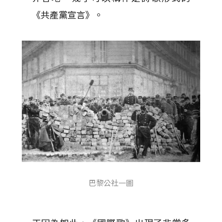
《共產黨宣言》。
巴黎公社一圖