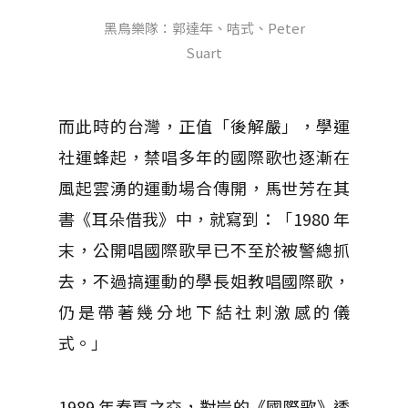
黑鳥樂隊：郭達年、咭式、Peter
Suart
而此時的台灣，正值「後解嚴」，學運
社運蜂起，禁唱多年的國際歌也逐漸在
風起雲湧的運動場合傳開，馬世芳在其
書《耳朵借我》中，就寫到：「1980 年
末，公開唱國際歌早已不至於被警總抓
去，不過搞運動的學長姐教唱國際歌，
仍是帶著幾分地下結社刺激感的儀
式。」
1989 年春夏之交，對岸的《國際歌》透