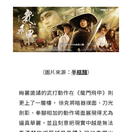
（圖片來源：
半瓶醋
）
絢麗詭譎的武打動作在《龍門飛甲》則
更上了一層樓， 徐克將暗器撲面、刀光
劍影、拳腳相加的動作場面展現得尤為
逼真華麗，並且刻意把現實中越是無法