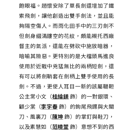
飽眼福。趙懷安除了單長劍還增加了鐵
索飛劍，讓他創造出雙手劍法，並且能
夠隔空傷人。而雨化田手中的三刃劍不
但劍身綴滿鏤空的花紋，頗能襯托西廠
督主的氣派，還能在劈砍中施放暗器，
暗喻其險惡。更特別的是大檔頭馬進良
使用於近戰中兇猛無比的兩柄短劍，還
有可以將劍鞘套在劍柄上雙手使用的長
劍。不過，更使人耳目一新的該屬韃靼
公主常小文（
桂綸鎂
飾）的一對銀環、
顧少棠（
李宇春
飾）的鉤尾飛鏢與大關
刀、風裏刀（
陳坤
飾）的掌釘與鞋刀，
以及素慧如（
范曉萱
飾）意想不到的西