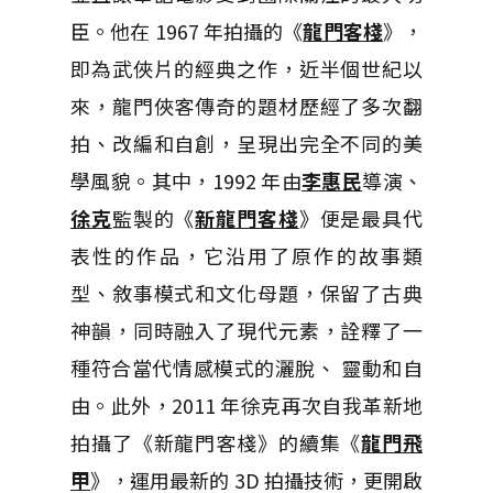
臣。他在 1967 年拍攝的《
龍門客棧
》，
即為武俠片的經典之作，近半個世紀以
來，龍門俠客傳奇的題材歷經了多次翻
拍、改編和自創，呈現出完全不同的美
學風貌。其中，1992 年由
李惠民
導演、
徐克
監製的《
新龍門客棧
》便是最具代
表性的作品，它沿用了原作的故事類
型、敘事模式和文化母題，保留了古典
神韻，同時融入了現代元素，詮釋了一
種符合當代情感模式的灑脫、 靈動和自
由。此外，2011 年徐克再次自我革新地
拍攝了《新龍門客棧》的續集《
龍門飛
甲
》，運用最新的 3D 拍攝技術，更開啟