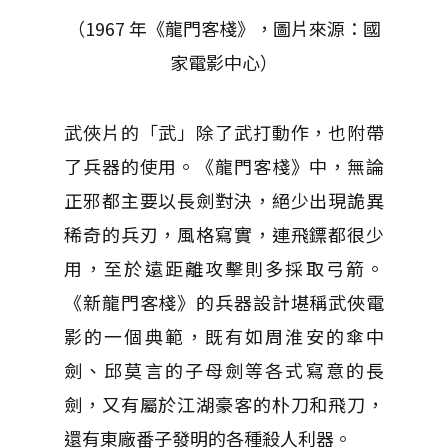
（1967 年《龍門客棧》，圖片來源：國
家電影中心）
武俠片的「武」除了武打動作，也附帶
了兵器的使用。《龍門客棧》中，無論
正邪都主要以長劍對決，絕少出現詭異
稀奇的兵刃，風格寫實，連飛鏢都很少
用，至於遠距離攻擊則多採取弓箭。
《新龍門客棧》的兵器設計堪稱武俠電
影的一個典範，既有如周淮安的傘中
劍、邱莫言的子母劍等各式寫意的長
劍，又有屬於江湖豪客的朴刀和飛刀，
還有東廠番子發明的各種殺人利器。