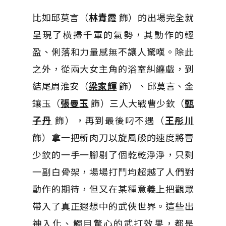
比如邱莫言（
林青霞
飾）的出場完全就
呈現了橫掃千軍的氣勢，其動作的輕
盈、俐落和力量感無不讓人驚嘆。除此
之外，從兩大女主角的浴室糾纏戲，到
結尾周淮安（
梁家輝
飾）、邱莫言、金
鑲玉（
張曼玉
飾）三人大戰曹少欽（
甄
子丹
飾），再到最後叼不遇（
王彤川
飾）拿一把斬肉刀以旋風般的速度將曹
少欽的一手一腳剔了個乾乾淨淨，只剩
一副白骨架，場場打鬥均超越了人們對
動作的期待，但又在某種意義上把觀眾
帶入了真正遐想中的武俠世界。這些出
神入化、觸目驚心的武打效果，都是