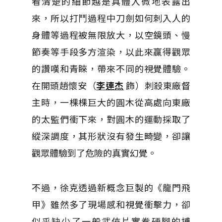
看清楚的細節越是具體入微地表露出
來，所以打鬥過程中刀劍如何刺入人的
身體等過程被無限放大，以空鏡頭、慢
節奏等手段多方渲染，以此來贏得觀眾
的讚嘆和青睞，帶來不同的視覺體驗。
在開頭趙懷安（
李連杰
飾）刺殺東廠督
主時，一棵棵巨大的圓木從高處向東廠
的太監們衝下來，對圓木的運動採取了
縱深調度，其形狀沒有發生畸變，卻讓
觀眾體驗到了危險的真實幻覺。
不過，徐克透過新概念巨製的《龍門飛
甲》雖然多了現場感和視覺衝擊力，卻
似乎缺少了一般武俠片實拳硬腳的搏