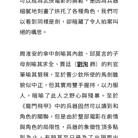
可以成為武俠電影的典範，是因為兵器
細膩地刻畫了烘托了各種角色，我們可
以看到同樣是劍，卻暗藏了令人拍案叫
絕的構思。
周淮安的傘中劍喻其內斂、邱莫言的子
母劍喻其求全、賈廷（
劉洵
飾）的判官
筆喻其狠辣，至於曹少欽所使的馬劍雖
貌似中正，但其實用雙手握持，以力服
人，暗喻了此人之野心與殘暴。至於
《龍門飛甲》中的兵器固然可以讀到和
角色的關聯，但是由於整部電影在劇情
與角色的局限性，兵器的象徵性頂多點
到為止，有時甚至只是為了出現而出