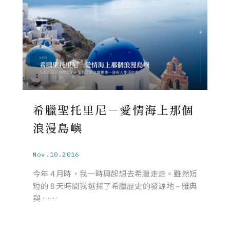
希臘聖托里尼－愛情海上那個
浪漫島嶼
Nov.10.2016
今年 4 月時，我一時興起想去希臘走走。雖然短
短的 8 天時間我選擇了希臘歷史的發源地 – 雅典
與 ……