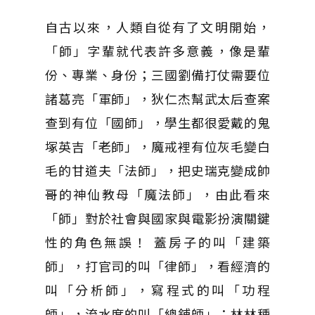
自古以來，人類自從有了文明開始，
「師」字輩就代表許多意義，像是輩
份、專業、身份；三國劉備打仗需要位
諸葛亮「軍師」，狄仁杰幫武太后查案
查到有位「國師」，學生都很愛戴的鬼
塚英吉「老師」，魔戒裡有位灰毛變白
毛的甘道夫「法師」，把史瑞克變成帥
哥的神仙教母「魔法師」，由此看來
「師」對於社會與國家與電影扮演關鍵
性的角色無誤！ 蓋房子的叫「建築
師」，打官司的叫「律師」，看經濟的
叫「分析師」，寫程式的叫「功程
師」，流水席的叫「總鋪師」；林林種