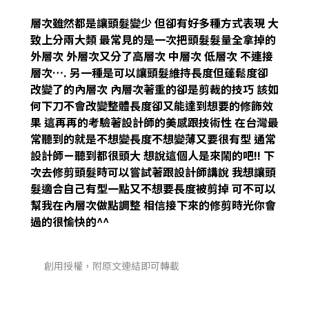
層次雖然都是讓頭髮變少
但卻有好多種方式表現
大
致上分兩大類
最常見的是一次把頭髮髮量全拿掉的
外層次
外層次又分了高層次 中層次 低層次 不連接
層次….
另一種是可以讓頭髮維持長度但蓬鬆度卻
改變了的內層次
內層次著重的卻是剪裁的技巧
該如
何下刀不會改變整體長度卻又能達到想要的修飾效
果
這再再的考驗著設計師的美感跟技術性
在台灣最
常聽到的就是不想變長度不想變薄又要很有型
通常
設計師ㄧ聽到都很頭大
想說這個人是來鬧的吧!!
下
次去修剪頭髮時可以嘗試著跟設計師講說
我想讓頭
髮適合自己有型一點又不想要長度被剪掉
可不可以
幫我在內層次做點調整
相信接下來的修剪時光你會
過的很愉快的^^
創用授權，附原文連結即可轉載