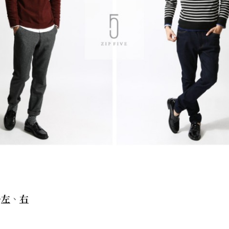
→
左
、
右