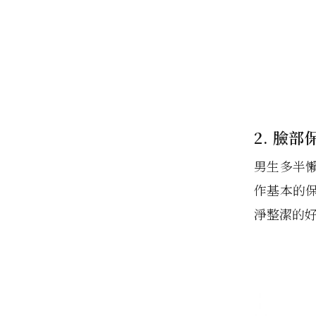
2. 臉部
男生多半
作基本的
淨整潔的