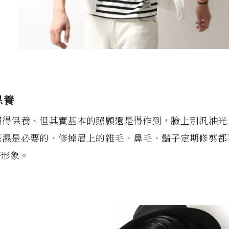
保養
懶得保養、但其實基本的照顧還是得作到，臉上別汎油光
保濕是必要的、修掉眉上的雜毛、鼻毛、鬍子定期修剪都
好形象。