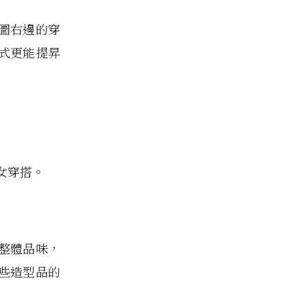
圖右邊的穿
式更能提昇
女穿搭。
整體品味，
些造型品的