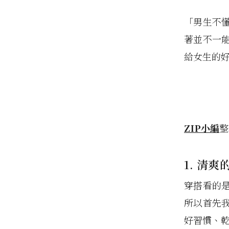
「男生不
著並不一
給女生的
ZIP小編
整
1. 清爽
穿搭看的
所以首先
好習慣、