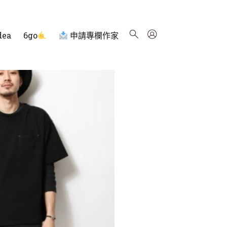
dea
6go
申請專欄作家