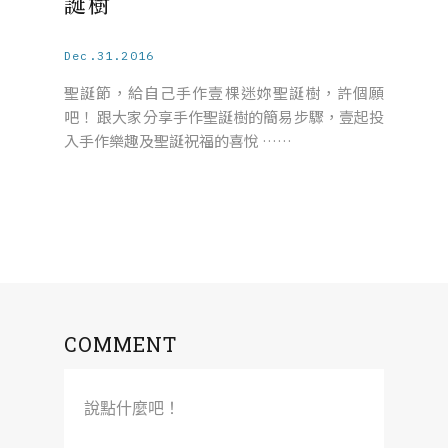
誕樹
Dec.31.2016
聖誕節，給自己手作壹棵迷妳聖誕樹，許個願
吧！ 跟大家分享手作聖誕樹的簡易步驟，壹起投
入手作樂趣及聖誕祝福的喜悅 ……
COMMENT
說點什麼吧！