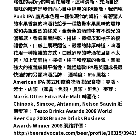
略性的與Dry的啤酒花風味。這種清新、充滿自然
風味的啤酒是我們向心目中經典的IPA致敬，我們稱
Punk IPA 龐克本色是一種後現代的轉折，有著驚人
的水果香氣的啤酒花給予一種熱帶水果風味的爆炸
感和尖銳激烈的終感。金黃色的酒體中有不透光的
濃郁感，香氣有著餅乾、柑橘、檸檬皮和柚子的複
雜香氣，口感上展現麵包、穀類的醇厚味道，啤酒
花用一種複雜的方式，口感醇厚的啤酒花旦卻不太
苦，加上葡萄柚，檸檬，橘子和煙草的香氣，有著
強大的複雜感與平衡性，難怪這款IPA是英國成長最
快速的的另類啤酒品牌。 酒精度：6% 風格：
American IPA 美式印度淡啤酒 搭配食物：零嘴、
起士、肉類 （家禽，魚類，貝類，鮭魚） 麥芽：
Marris Otter Extra Pale Malt 啤酒花：
Chinook, Simcoe, Ahtanum, Nelson Sauvin 近
期獎項： Tesco Drinks Awards 2008 World
Beer Cup 2008 Bronze Drinks Business
Awards Winner 2008 網路評價：
http://beeradvocate.com/beer/profile/16315/3943