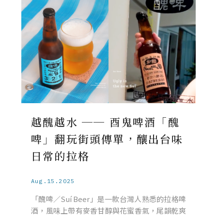
越醜越水 ── 酉鬼啤酒「醜
啤」翻玩街頭傳單，釀出台味
日常的拉格
Aug.15.2025
「醜啤／Suí Beer」是一款台灣人熟悉的拉格啤
酒，風味上帶有麥香甘醇與花蜜香氣，尾韻乾爽