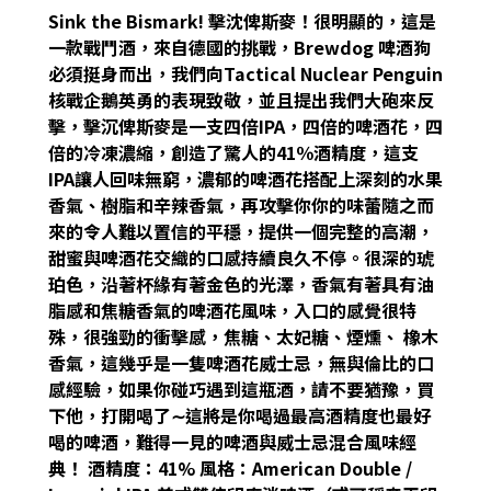
Sink the Bismark! 擊沈俾斯麥！很明顯的，這是
一款戰鬥酒，來自德國的挑戰，Brewdog 啤酒狗
必須挺身而出，我們向Tactical Nuclear Penguin
核戰企鵝英勇的表現致敬，並且提出我們大砲來反
擊，擊沉俾斯麥是一支四倍IPA，四倍的啤酒花，四
倍的冷凍濃縮，創造了驚人的41％酒精度，這支
IPA讓人回味無窮，濃郁的啤酒花搭配上深刻的水果
香氣、樹脂和辛辣香氣，再攻擊你你的味蕾隨之而
來的令人難以置信的平穩，提供一個完整的高潮，
甜蜜與啤酒花交織的口感持續良久不停。很深的琥
珀色，沿著杯緣有著金色的光澤，香氣有著具有油
脂感和焦糖香氣的啤酒花風味，入口的感覺很特
殊，很強勁的衝擊感，焦糖、太妃糖、煙燻、 橡木
香氣，這幾乎是一隻啤酒花威士忌，無與倫比的口
感經驗，如果你碰巧遇到這瓶酒，請不要猶豫，買
下他，打開喝了∼這將是你喝過最高酒精度也最好
喝的啤酒，難得一見的啤酒與威士忌混合風味經
典！ 酒精度：41% 風格：American Double /