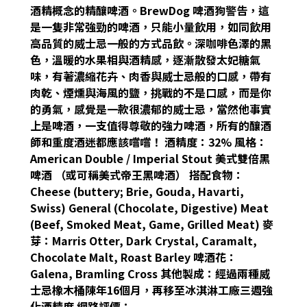
酒精概念的精釀啤酒。BrewDog 啤酒狗警告，這
是一隻非常強勁的啤酒，只能小量飲用，如同飲用
高品質的威士忌一般的方式品飲。深咖啡色澤的黑
色，溫暖的水果相與酒精感，逐漸散發太妃糖氣
味，有著濃縮花卉、肉香與威士忌般的口感，帶有
肉乾、煙燻與海風的鹽，挑戰的不是口感，而是你
的勇氣，感覺是一款很濃郁的威士忌，當然他事實
上是啤酒，一支值得尊敬的強力啤酒，所有的釀酒
師和重度酒迷都應該嚐嚐！ 酒精度：32% 風格：
American Double / Imperial Stout 美式雙倍黑
啤酒 （或可稱美式帝王黑啤酒） 搭配食物：
Cheese (buttery; Brie, Gouda, Havarti,
Swiss) General (Chocolate, Digestive) Meat
(Beef, Smoked Meat, Game, Grilled Meat) 麥
芽：Marris Otter, Dark Crystal, Caramalt,
Chocolate Malt, Roast Barley 啤酒花：
Galena, Bramling Cross 其他製成：經過兩種威
士忌橡木桶陳年16個月，再移至冰淇淋工廠三週強
化酒精度 網路評價：