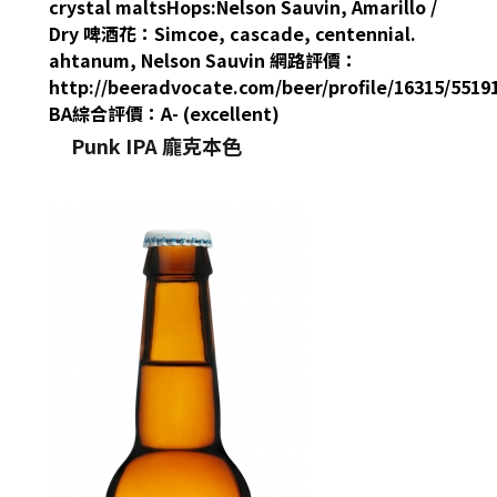
crystal maltsHops:Nelson Sauvin, Amarillo /
Dry 啤酒花：Simcoe, cascade, centennial.
ahtanum, Nelson Sauvin 網路評價：
http://beeradvocate.com/beer/profile/16315/5519
BA綜合評價：A- (excellent)
Punk IPA 龐克本色