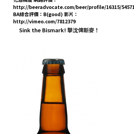
http://beeradvocate.com/beer/profile/16315/5457
BA綜合評價：B(good) 影片：
http://vimeo.com/7812379
Sink the Bismark! 擊沈俾斯麥！