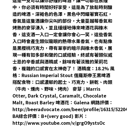
這是一支可以讓你舒緩的啤酒，讓一切都在放緩
中，你必須有時間好好享受，這是為了放鬆時刻釀
造的啤酒。深褐色的色澤，黑色中閃耀著寶石紅，
香氣是這隻酒讓你尖叫的部份，大量蔓越莓香氣和
烤熟的麥芽湧入，並且緩緩地傳來啤酒花與橡木
香，這支酒一入口一定會讓你會心一笑，這些香氣
入口時會產生類似龍眼的熱帶水果香氣，也有點像
是黑櫻桃巧克力，帶有單寧的暗示與橡木香氣，展
現一種有如多部和聲的口感經驗，終感有著類似威
士忌的辛香感與酒精感，餘味有著淡雅的茉莉花
香，複雜的口感實在太神奇了！ 酒精度：18.2% 風
格：Russian Imperial Stout 俄羅斯帝王黑啤酒
搭配食物：口感濃郁的起士、巧克力、餅乾、肉類
（牛肉、燻肉、野味、烤肉） 麥芽；Marris
Otter, Dark Crystal, Caramalt, Chocolate
Malt, Roast Barley 啤酒花：Galena 網路評價：
http://beeradvocate.com/beer/profile/16315/5220
BA綜合評價：B+(very good) 影片：
http://www.youtube.com/v/grgO9ystsOc