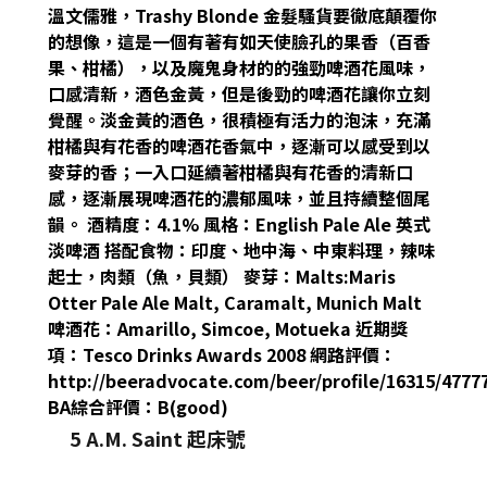
溫文儒雅，Trashy Blonde 金髮騷貨要徹底顛覆你
的想像，這是一個有著有如天使臉孔的果香（百香
果、柑橘），以及魔鬼身材的的強勁啤酒花風味，
口感清新，酒色金黃，但是後勁的啤酒花讓你立刻
覺醒。淡金黃的酒色，很積極有活力的泡沫，充滿
柑橘與有花香的啤酒花香氣中，逐漸可以感受到以
麥芽的香；一入口延續著柑橘與有花香的清新口
感，逐漸展現啤酒花的濃郁風味，並且持續整個尾
韻。 酒精度：4.1% 風格：English Pale Ale 英式
淡啤酒 搭配食物：印度、地中海、中東料理，辣味
起士，肉類（魚，貝類） 麥芽：Malts:Maris
Otter Pale Ale Malt, Caramalt, Munich Malt
啤酒花：Amarillo, Simcoe, Motueka 近期獎
項：Tesco Drinks Awards 2008 網路評價：
http://beeradvocate.com/beer/profile/16315/4777
BA綜合評價：B(good)
5 A.M. Saint 起床號