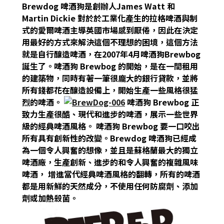
Brewdog 啤酒狗是創辦人James Watt 和
Martin Dickie 對於於工業化產生的拉格啤酒與制
式的愛爾啤酒主導英國市場感到厭倦，因此在決定
用最好的方式來解決這個不理想的困境，這個方法
就是自行釀造啤酒，在2007年4月啤酒狗Brewbog
誕生了。啤酒狗 Brewbog 的開始，是在一間租用
的建築物，同時有著一筆很龐大的銀行貸款，並將
所有錢都花在釀造設備上，開始生產一些風格很猛
烈的啤酒。
啤酒狗 Brewbog 正
致力生產很酷、現代和進步的啤酒，展示一些世界
級的經典啤酒風格。 啤酒狗 Brewbog 要一口咬出
所有具有創新性的改變。Brewdog 啤酒狗已經成
為一個令人興奮的想像，並且是蘇格蘭最大的獨立
啤酒廠，生產創新、進步的和令人興奮的複雜風味
啤酒， 增進當代經典啤酒風格的翻轉，所有的啤酒
都是用新鮮的天然成分，不使用任何防腐劑、添加
劑或加熱殺菌。