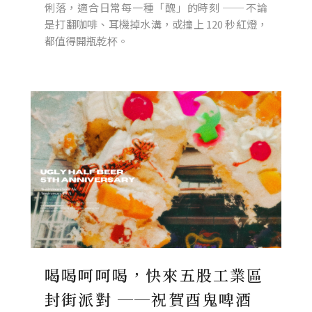
俐落，適合日常每一種「醜」的時刻 ── 不論
是打翻咖啡、耳機掉水溝，或撞上 120 秒紅燈，
都值得開瓶乾杯。
喝喝呵呵喝，快來五股工業區
封街派對 ──祝賀酉鬼啤酒