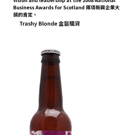
vision and leadership at the 2008 National
Business Awards for Scotland 兩項新興企業大
獎的肯定。
Trashy Blonde 金髮騷貨