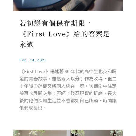
若初戀有個保存期限，
《First Love》給的答案是
永遠
Feb.14.2023
《First Love》講述著 90 年代的高中生也英和晴
道的青春故事，雖然兩人以分手作為收場，但二
十年後命運卻又將兩人綁在一塊，彷彿命中注定
般再次展開交集；歷經了殘忍現實的折磨，長大
後的他們深知生活並不會都如自己所願，時間讓
他們成長也…