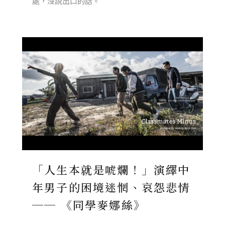
處，沒說出口的話。
「人生本就是唬爛！」演繹中
年男子的困境迷惘、哀怨悲情
── 《同學麥娜絲》