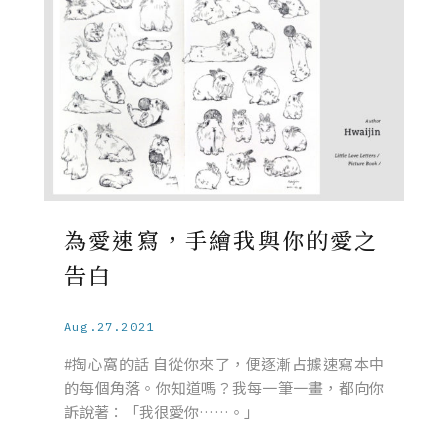
為愛速寫，手繪我與你的愛之
告白
Aug.27.2021
#掏心窩的話 自從你來了，便逐漸占據速寫本中
的每個角落。你知道嗎？我每一筆一畫，都向你
訴說著：「我很愛你……。」