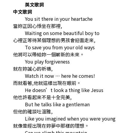
英文歌詞
中文歌詞
You sit there in your heartache
當妳正因心悸坐在那裡,
Waiting on some beautiful boy to
心裡正等待某個理想的男孩會迎面走來,
To save you from your old ways
他將可以帶給妳一個嶄新的未來。
You play forgiveness
就在妳誠心的祈禱,
Watch it now … here he comes!
而就看著,他就這樣出現在眼前。
He doesn’t look a thing like Jesus
他也許看起來不是十全完美,
But he talks like a gentleman
但他的確談吐溫雅,
Like you imagined when you were young
就像曾經出現在妳夢中那樣的理想。
Can we climb this mountain