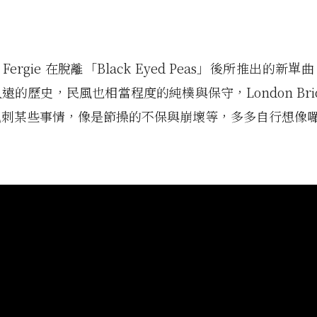
ergie 在脫離「Black Eyed Peas」後所推出的新
遠的歷史，民風也相當程度的純樸與保守，London Brid
諷刺某些事情，像是節操的不保與崩壞等，多多自行想像