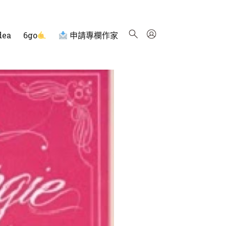
dea
6go
申請專欄作家