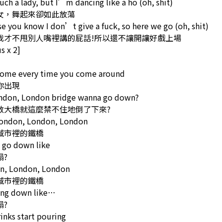
ch a lady, but I’m dancing like a ho (oh, shit)
女，舞起來卻如此放蕩
 you know I don’t give a fuck, so here we go (oh, shit)
我才不甩別人嘴裡講的屁話!所以還不讓開讓好戲上場
s x 2]
]
ome every time you come around
你出現
ndon, London bridge wanna go down?
敦大橋就這麼禁不住地倒了下來?
London, London, London
城市裡的鐵橋
 go down like
塌?
n, London, London
城市裡的鐵橋
ing down like…
塌?
inks start pouring