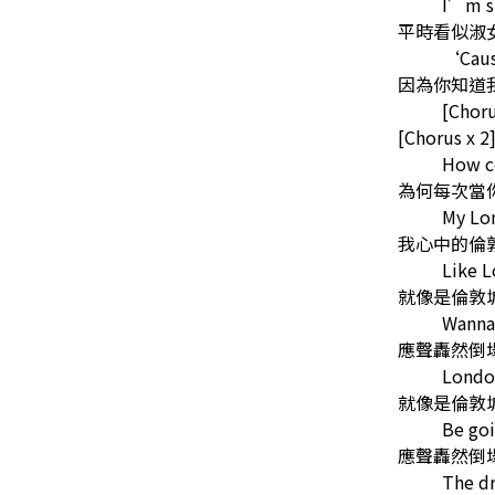
I’m su
平時看似淑
‘Cause
因為你知道
[Choru
[Chorus x 2
How c
為何每次當
My Lo
我心中的倫
Like 
就像是倫敦
Wanna
應聲轟然倒
Londo
就像是倫敦
Be go
應聲轟然倒
The dr