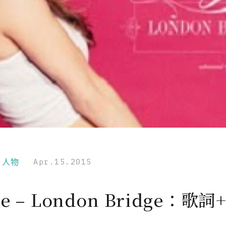
r｜人物
Apr.15.2015
ie – London Bridge：歌