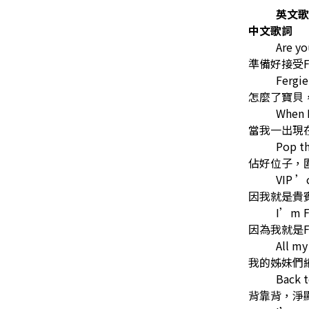
英文歌
中文歌詞
Are yo
準備好接受F
Fergie
怎麼了寶貝
When I
當我一出現
Pop th
佔好位子，
VIP ’c
因我就是貴
I’m Fe
因為我就是Fe
All my
我的姊妹們
Back t
背靠背，淨