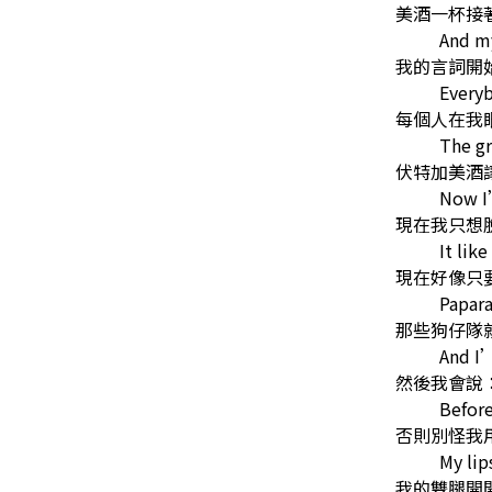
美酒一杯接
And my
我的言詞開
Everyb
每個人在我
The gr
伏特加美酒
Now I’
現在我只想
It lik
現在好像只
Papara
那些狗仔隊
And I’
然後我會說
Before
否則別怪我
My lip
我的雙腿開