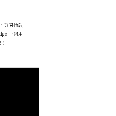
單曲，英國倫敦
ge 一詞用
囉！