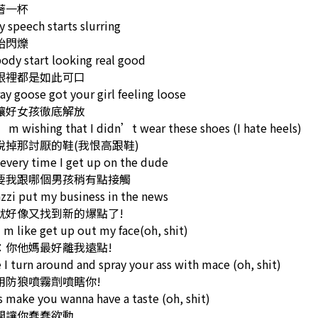
著一杯
 speech starts slurring
始閃爍
ody start looking real good
眼裡都是如此可口
ay goose got your girl feeling loose
讓好女孩徹底解放
m wishing that I didn’t wear these shoes (I hate heels)
脫掉那討厭的鞋(我恨高跟鞋)
e every time I get up on the dude
要我跟哪個男孩稍有點接觸
zzi put my business in the news
就好像又找到新的爆點了!
m like get up out my face(oh, shit)
：你他媽最好離我遠點!
 I turn around and spray your ass with mace (oh, shit)
用防狼噴霧劑噴瞎你!
s make you wanna have a taste (oh, shit)
開讓你蠢蠢欲動