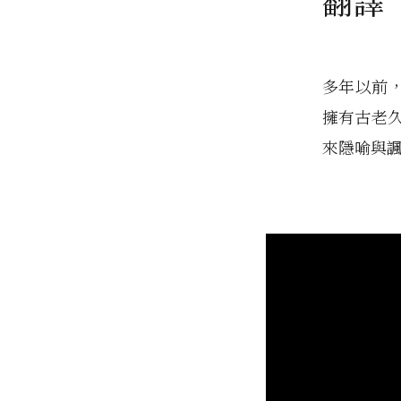
翻譯
多年以前，F
擁有古老久
來隱喻與