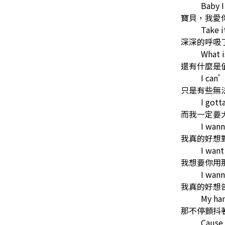
Baby I
寶貝，我愛
Take i
深深的呼吸
What i
還有什麼是
I can
只是有些無
I gott
而我一定要
I wann
我真的好想
I want
我想要你用
I wann
我真的好想
My han
那不停顫抖
Cause 