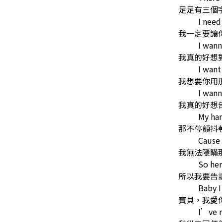
足足有三個
I need
我一定要讓
I wann
我真的好想
I want
我想要你用
I wann
我真的好想
My han
那不停顫抖
Cause 
我無法隱瞞
So he
所以我要告
Baby I
寶貝，我愛
I’ve n