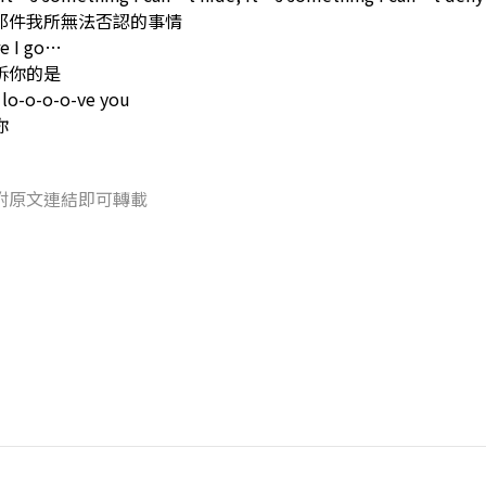
那件我所無法否認的事情
re I go…
訴你的是
 lo-o-o-o-ve you
你
附原文連結即可轉載