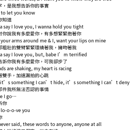
字，是我想告訴你的事實
 to let you know
你知道
a say I love you, I wanna hold you tight
對你說我有多麼愛你，有多想緊緊抱著你
 your arms around me & I, want your lips on mine
那粗壯的雙臂緊緊環繞著我，擁吻著我
a say I love you, but, babe I’m terrified
告訴你我有多麼愛你，可我卻步了
ds are shaking, my heart is racing
著雙手，加速漏拍的心跳
it’s something I can’t hide, it’s something I can’t deny
那件我所無法否認的事情
re I go…
訴你
 lo-o-o-ve you
你
ever said, these words to anyone, anyone at all