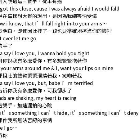
何人說過這三個字，從未有過
got this close, cause I was always afraid I would falll
現在這樣想大聲的說出，是因為我總害怕受傷
w i know, that I’ll fall right in-to your arms…
於明白，即使因此摔了一跤也要準確地摔進你的懷裡
 ever let me go
的手了
a say I love you, I wanna hold you tight
對你說我有多麼愛你，有多想緊緊抱著你
 your arms around me & I, want your lips on mine
那粗壯的雙臂緊緊環繞著我，擁吻著我
a say I love you, but, babe I’m terrified
告訴你我有多麼愛你，可我卻步了
ds are shaking, my heart is racing
著雙手，加速漏拍的心跳
it’s something I can’t hide, it’s something I can’t deny
那件我所無法否認的事情
re I go…
訴你