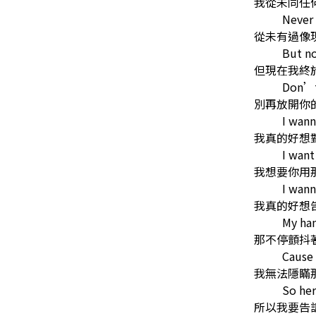
我從未同任
Never 
從未有過像
But no
但現在我終
Don’t
別再放開你
I wann
我真的好想
I want
我想要你用
I wann
我真的好想
My han
那不停顫抖
Cause 
我無法隱瞞
So he
所以我要告