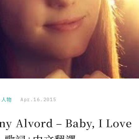
r｜人物
Apr.16.2015
any Alvord – Baby, I Love