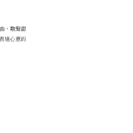
創單曲，歌聲甜
表達心意的