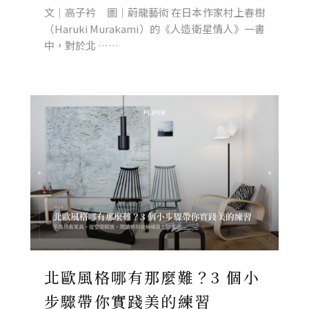
文│高子衿 圖│蔚龍藝術 在日本作家村上春樹
（Haruki Murakami）的《人造衛星情人》一書
中，對於北 ……
北歐風格哪有那麼難？3 個小
步驟帶你實踐美的練習