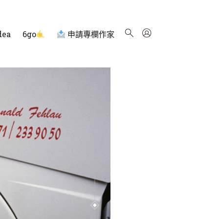
dea
6go
申請專欄作家