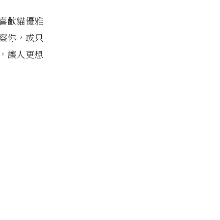
喜歡貓優雅
察你，或只
，讓人更想