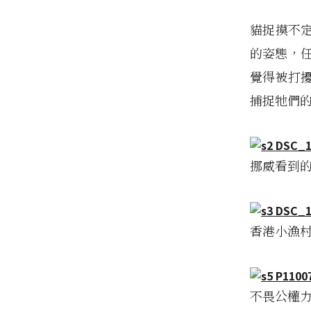
貓捉摸不
的姿態，
覺得被打
捕捉牠們
挪威看到
香港小漁
不畏公權