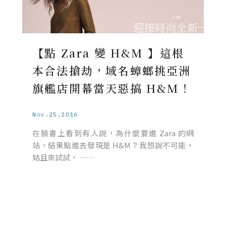
【點 Zara 變 H&M 】這根
本合法搶劫，域名蟑螂挑亞洲
旗艦店開幕當天惡搞 H&M！
Nov.25.2016
在臉書上看到有人說，為什麼要進 Zara 的網
站，結果點進去發現是 H&M？我想說不可能，
姑且來試試， ……