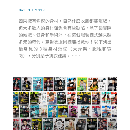
Mar.18.2019
如果擁有名模的身材，自然什麼衣服都能駕馭，
但大多數人的身材難免會有些缺陷，除了最實際
的減肥、健身和手術外，在這個服裝樣式越來越
多元的時代，穿對衣服同樣能拯救你！以下列出
最常見的 3 種身材煩惱（大骨架、腿粗和微
肉），分別給予挑衣建議。 ……