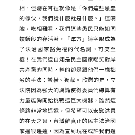
相，但聽在耳裡就像是「你們這些愚蠢
的傢伙，我們說什麼就是什麼。」這嘴
臉，吃相難看，我們這些愚民只能如同
螻蟻般的存活著，『軍方』這字眼成為
了法治國家豁免權的代名詞，可笑至
極！在我們還自翊是民主國家嘲笑對岸
共產黨的同時，幹的卻是跟他們一樣拙
劣的手法：蠻橫、獨裁。 欣慰的是，立
法院因為強大的輿論使得委員們總算有
力量能夠開始挑戰這巨大機器，雖然這
條路非常地遙遠，但希望可以安慰洪員
的在天之靈，台灣離真正的民主法治國
家還很遙遠，因為直到現在或許我們還