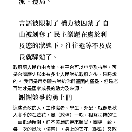
派、攪局。
言語被限制了 權力被囚禁了 自
由被剝奪了 民主議題在處於利
及慾的狀態下，往往還等不及成
長就驟逝了。
政府讓人民自由言論、有平台可以申訴及抗爭，可
是台灣歷史以來有多少人民對抗政府之後，是勝訴
的。 我們是用身體去對抗你們堅固的堡壘，但是老
百姓才是國家成長的動力及來源。
謝謝競爭的勇土們
這些勇敢的人，工作職者、學生、外配…就像是秋
入冬季的孤芒花，風（政權）一吹，相互扶持的往
一面低頭傾倒，好不美麗的逆來順受，團結一致。
每一次的風吹（傷害），身上的芒花（眼淚）又散