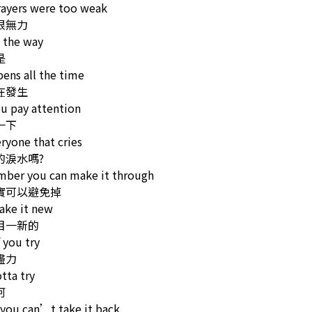
rayers were too weak
很無力
s the way
是
pens all the time
在發生
u pay attention
一下
ryone that cries
的淚水嗎?
ber you can make it through
實可以避免掉
ake it new
目一新的
f you try
盡力
tta try
阿
you can’t take it back