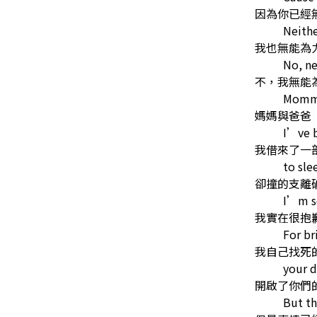
因為你已經
Neithe
我也無能為
No, ne
不，我無能
Mommy
媽媽與爸爸
I’ve 
我借來了一
to sle
卻撞的支離
I’m s
我實在很抱
For br
我自己找死
your 
開啟了你們
But th