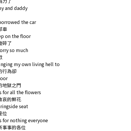
為力了
 and daddy
borrowed the car
部車
ep on the floor
破碎了
orry so much
歉
inging my own living hell to
的行為卻
door
的地獄之門
 for all the flowers
致哀的鮮花
 ringside seat
座位
 for nothing everyone
所事事的各位