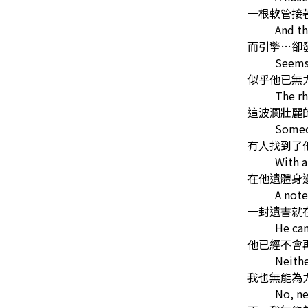
一根軟管接
And th
而引擎…卻
Seems
似乎他已無
The rh
這波瀾壯麗
Someo
有人找到了
With a
在他遺體身
A note
一封遺書就
He can
他已經不會
Neithe
我也無能為
No, ne