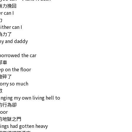
無力挽回
r can I
力
ither can I
為力了
 and daddy
borrowed the car
部車
ep on the floor
破碎了
orry so much
歉
inging my own living hell to
的行為卻
door
的地獄之門
ings had gotten heavy