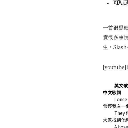
：歌
一首很黑
實很多事
生，Slas
[youtube
英文歌
中文歌詞
I once
曾經我有一
They f
大家找到他
A hos