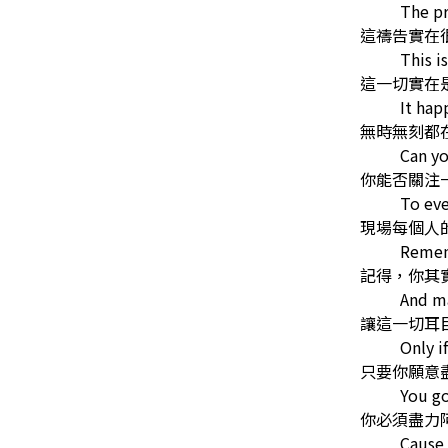
The p
這禱告實在
This i
這一切實在
It hap
無時無刻都
Can yo
你能否關注
To eve
現場每個人
Remem
記得，你其
And m
讓這一切耳
Only i
只要你願意
You go
你必須盡力
Cause 