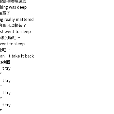
經變得糟糕透底
thing was deep
完蛋了
g really mattered
的事可以執著了
ust went to sleep
這樣沉睡吧…
 went to sleep
睡吧…
can’t take it back
力挽回
’t try
了
’t try
了
’t try
了
’t try
了