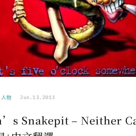
r｜人物
Jun.13.2013
h’s Snakepit – Neither C