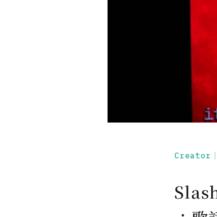
Creato
Slas