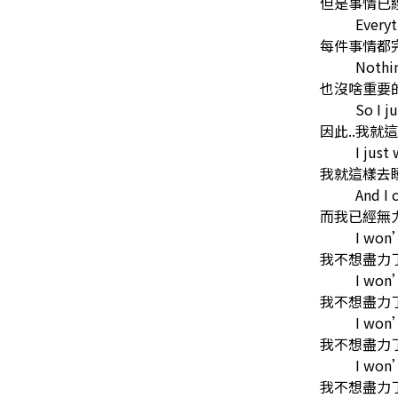
但是事情已
Every
每件事情都
Nothin
也沒啥重要
So I j
因此..我就
I just
我就這樣去
And I 
而我已經無
I won
我不想盡力
I won
我不想盡力
I won
我不想盡力
I won
我不想盡力