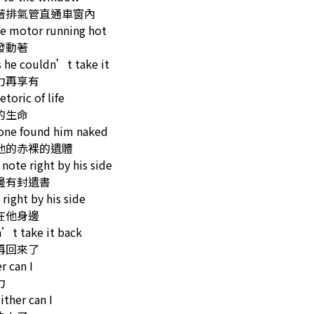
著排氣管直通車窗內
e motor running hot
發動著
 he couldn’t take it
力再享有
etoric of life
的生命
ne found him naked
他的赤裸的遺體
 note right by his side
邊有封遺書
 right by his side
在他身邊
’t take it back
再回來了
r can I
力
ither can I