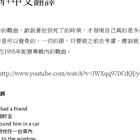
詞+中文翻譯
暗的歌曲，訴說著他到死了的時候，才發現自己真的是多
情是可以避免的，一切的錯，只要做之前去考慮，應該就
h在1995年蛇窟專輯內的歌曲。
]http://www.youtube.com/watch?v=3WXqq97DCdQ[/y
詞
 had a friend
個好友
ound him in a car
時他在一台車內
e to the window