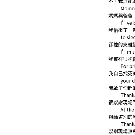
不，我無能
Mommy
媽媽與爸爸
I’ve 
我借來了一
to sle
卻撞的支離
I’m s
我實在很抱
For br
我自己找死
your 
開啟了你們
Thanks
很感謝現場
At the
與給道別的
Thanks
感謝現場無