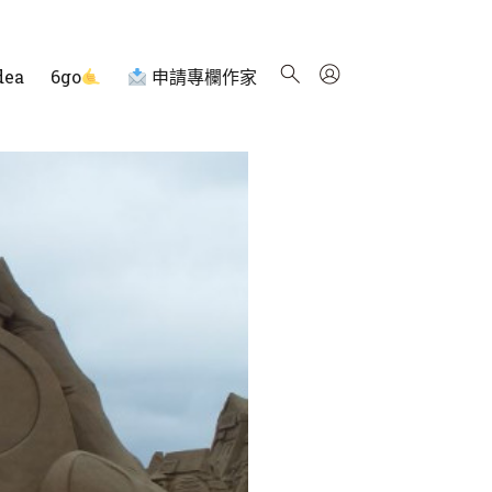
dea
6go
申請專欄作家