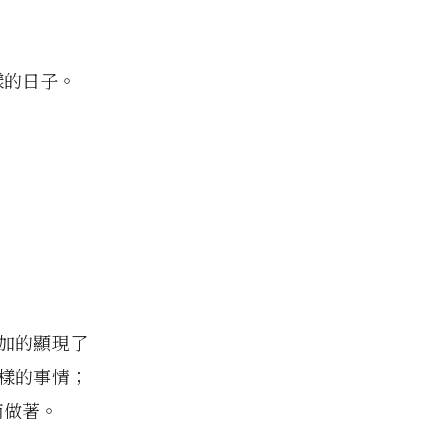
樣的日子。
加的顯現了
樣的事情；
而做著。