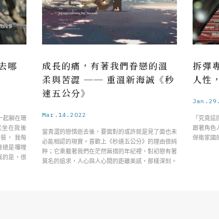
去哪
成長的痛，有著我們眷戀的溫
拆彈
柔與苦澀 ── 重溫新海誠《秒
人性
速五公分》
Jan.29
Mar.14.2022
一起躺在珊
「究竟這
珊就坐在我後
跟著角色
當青澀的戀情逝去後，要面對的或許就是見了面也未
餐， 我每
保衛家國
必能相認的現實。喜歡上《秒速五公分》的理由很純
珊總是囉哩
粹；它乘載著我們在茫然無措的年紀裡，對初戀有著
真的是，很
莫名的追求，人心與人心間的距離美感，那樣深刻。