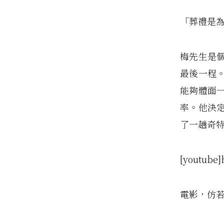
「葬禮是
梅先生是
最後一程
能夠體面
率。他決
了一趟奇
[youtube]
電影，仿