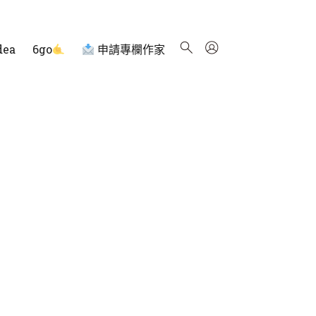
dea
6go
申請專欄作家