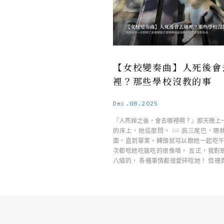
【女校變奏曲】人死後會
裡？那些學校沒教的事
Dec.08.2025
『人死掉之後，會去哪裡啊？』那天晚上
的床上，她這麼問。 𓍱𓍱𓍱 高三尾巴，
面，直到畢業。轉頭就可以跟她一起吃午
次都唸她吃飯吃的很像噴， 反正，我對
八縮的， 各種事情都很愛碎唸她！ 但珊
……