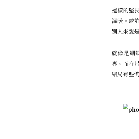
這樣的堅
溫暖。或
別人來說
就像是蝴
界。而在
結局有些