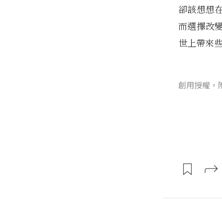
卻該想想
而選擇改
世上帶來
創用授權，