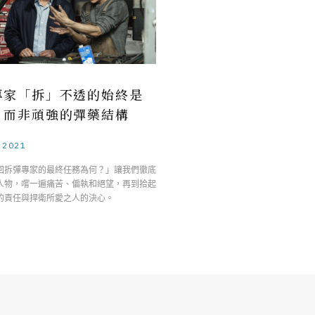
專家「拆」不透的始終是
，而非頑強的彈藥結構
.2021
回拆彈專家的最終任務為何？」讓我們徹底
人物，嚐一遍痛苦、偏執和絕望，再到拾起
的責任與捍衛所愛之人的決心。