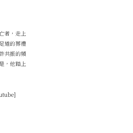
亡者，走上
足道的葬禮
許共振的頻
是，他踏上
utube]