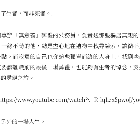
為了生者，而非死者。」
個專辦「無意義」葬禮的公務員，負責送那些獨居無親的
。一絲­不苟的他，總是盡心地在遺物中找尋線索，讓微不
一點。而寂寞的自己­也從這些孤單而終的人身上，找到些
定要讓離職前的最後一場葬禮，也­能夠有生者的悼念，於
特的尋親之旅。
https://www.youtube.com/watch?v=R-lqLzx5pwo[/yo
若另外的一場人生。