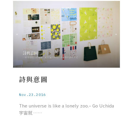
詩與意圖
Nov.23.2016
The universe is like a lonely zoo.– Go Uchida
宇宙就 ……