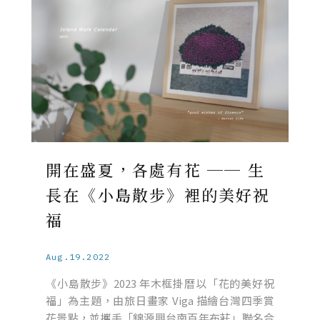
開在盛夏，各處有花 ── 生
長在《小島散步》裡的美好祝
福
Aug.19.2022
《小島散步》2023 年木框掛曆以「花的美好祝
福」為主題，由旅日畫家 Viga 描繪台灣四季賞
花景點，並攜手「錦源興台南百年布莊」聯名合