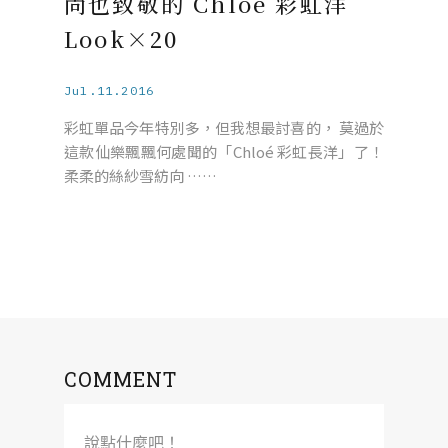
尚也致敬的 Chloé 彩虹洋
Look×20
Jul.11.2016
彩虹單品今年特別多，但我想最討喜的， 莫過於
這款仙樂飄飄何處聞的「Chloé 彩虹長洋」了！
柔柔的絲紗雪紡向 ……
COMMENT
說點什麼吧！