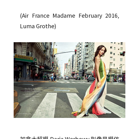
(Air France Madame February 2016,
Luma Grothe)
加拿大超模 Daria Werbowy 則像是模仿