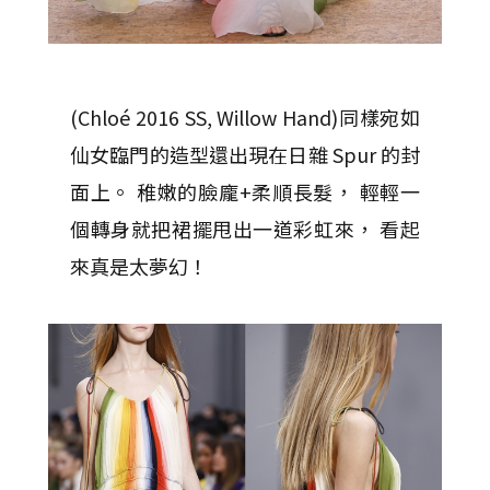
(Chloé 2016 SS, Willow Hand)
同樣宛如
仙女臨門的造型還出現在日雜 Spur 的封
面上。 稚嫩的臉龐+柔順長髮， 輕輕一
個轉身就把裙擺甩出一道彩虹來， 看起
來真是太夢幻！