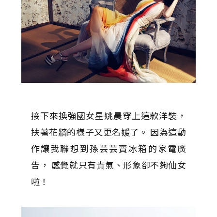
接下來換強國女星姚晨穿上這款洋裝，
扶著花牆的樣子又更名媛了。 因為這動
作讓我聯想到孫芸芸賣冰箱的家電廣
告， 感覺就只有貴氣、形象卻不夠仙女
啦！