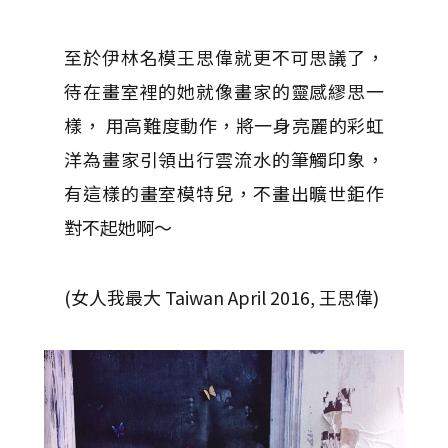
至於伊林名模王思偉就更不可思議了，
待在畫室裡的她就像畫家的靈感繆思一
樣， 用高難度動作，將一身亮麗的彩虹
洋為畫家引領出行雲流水的筆觸印象，
有這樣的畫室模特兒，不畫出曠世鉅作
對不起她啊～
(女人我最大 Taiwan April 2016, 王思偉)