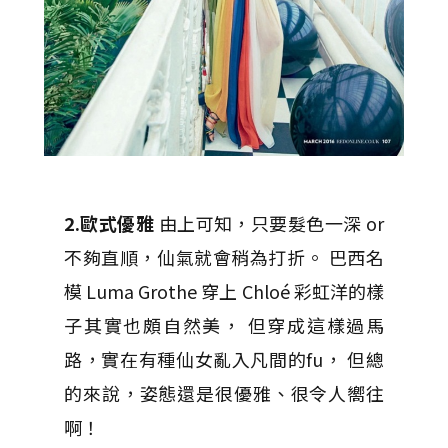
2.歐式優雅
由上可知，只要髮色一深 or
不夠直順，仙氣就會稍為打折。 巴西名
模 Luma Grothe 穿上 Chloé 彩虹洋的樣
子其實也頗自然美， 但穿成這樣過馬
路，實在有種仙女亂入凡間的fu， 但總
的來說，姿態還是很優雅、很令人嚮往
啊！