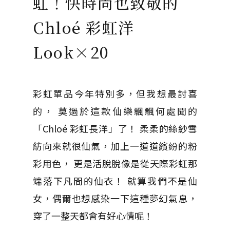
虹！快時尚也致敬的
Chloé 彩虹洋
Look×20
彩虹單品今年特別多，但我想最討喜
的， 莫過於這款仙樂飄飄何處聞的
「Chloé 彩虹長洋」了！ 柔柔的絲紗雪
紡向來就很仙氣，加上一道道繽紛的粉
彩用色， 更是活脫脫像是從天際彩虹那
端落下凡間的仙衣！ 就算我們不是仙
女，偶爾也想感染一下這種夢幻氣息，
穿了一整天都會有好心情呢！