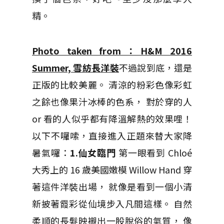
精。
Photo taken from：H&M 2016
Summer, 雪紡長洋裝
不過說到底，還是
正版的比較美麗。 清涼的粉彩色像彩虹
之餘也像果汁冰棒的色系， 對於穿的人
or 看的人似乎都有降溫解熱的效果哩！
以下不囉嗦，直接進入正題來替大家降
暑氣囉：
1.仙女臨門
第一眼看到 Chloé
大秀上的 16 歲美國嫩模 Willow Hand 穿
著這件洋裝出場， 就像是看到一個小清
新披著霞彩從仙境步入凡間這樣。 自然
柔順的長髮映襯出一股脫俗的氣質， 像