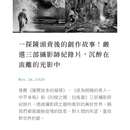
一探鏡頭背後的創作故事！嚴
選三部攝影師紀錄片，沉醉在
流離的光影中
Nov.16.2020
推薦《薩爾加多的凝視》、《成為相機的男人－
中平卓馬》和《印度之眼：拉格雷》三部攝影師
紀錄片，透過攝影師之眼所看到的美好世界，願
我們都能擺脫疫情的陰影、對人間的失望，重拾
對世界的愛。