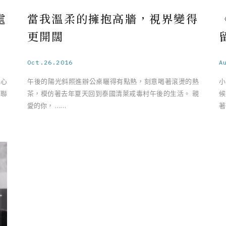
處
當我溫柔的擁抱高牆，視界變得
更開闊
Oct.26.2016
A
到心
午後的陽光斜照進辦公桌曬得有點熱，刻意喝著滾燙的熱
小
緬聯
茶，模仿著去年夏天回到泰國清萊戒毒村午後的生活。 親
候
愛的你， ……
著