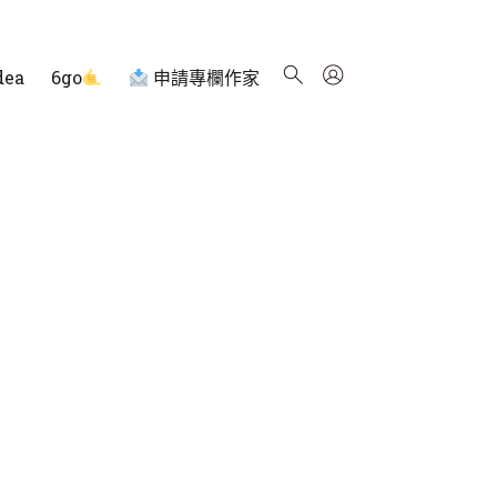
dea
6go
申請專欄作家