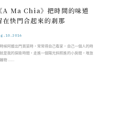
《A Ma Chia》把時間的味道
留在快門合起來的剎那
ug.10.2016
時候阿嬤出門買菜時，常常得自己看家，自己一個人的時
就是我的探險時間，走進一個陽光斜照進的小房間，堆放
雜物 ……