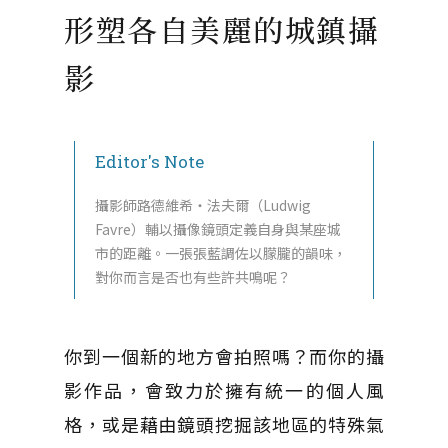
形塑各自美麗的城鎮攝
影
Editor's Note
攝影師路德維希・法夫爾（Ludwig
Favre）輔以攝像鏡頭定義自身與某座城
市的距離。一張張藍調佐以朦朧的韻味，
對你而言是否也有些許共鳴呢？
你到一個新的地方會拍照嗎？而你的攝
影作品，會致力於擁有統一的個人風
格，或是藉由鏡頭挖掘該地區的特殊氣