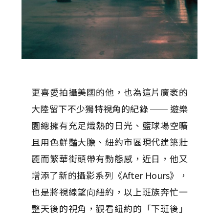
更喜愛拍攝美國的他，也為這片廣袤的
大陸留下不少獨特視角的紀錄 ── 遊樂
園總擁有充足熾熱的日光、籃球場空曠
且用色鮮豔大膽、紐約市區現代建築壯
麗而繁華街頭帶有動態感，近日，他又
增添了新的攝影系列《After Hours》，
也是將視線望向紐約，以上班族奔忙一
整天後的視角，觀看紐約的「下班後」