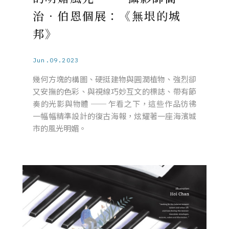
治．伯恩個展：《無垠的城
邦》
Jun.09.2023
幾何方塊的構圖、硬挺建物與圓潤植物、強烈卻
又安撫的色彩、與視線巧妙互文的標誌、帶有節
奏的光影與物體 ── 乍看之下，這些作品彷彿
一幅幅精準設計的復古海報，炫耀著一座海濱城
市的風光明媚。