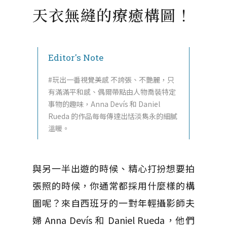
天衣無縫的療癒構圖！
Editor's Note
#玩出一番視覺美感 不誇張、不艷麗，只
有滿滿平和感、偶爾帶點由人物喬裝特定
事物的趣味，Anna Devís 和 Daniel
Rueda 的作品每每傳達出恬淡雋永的細膩
溫暖。
與另一半出遊的時候、精心打扮想要拍
張照的時候，你通常都採用什麼樣的構
圖呢？來自西班牙的一對年輕攝影師夫
婦 Anna Devís 和 Daniel Rueda，他們