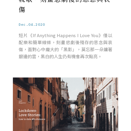
傷
Dec.04.2020
短片《If Anything Happens I Love You》僅以
配樂和簡單線條，刻畫悲劇後殘存的思念與哀
傷，面對心中龐大的「黑影」，莫忘那一朵鑲著
銀邊的雲，黑白的人生仍有機會再次點亮。