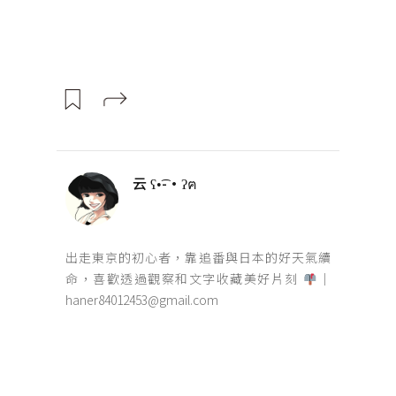
云 ʕ•͡-•ʔฅ
出走東京的初心者，靠追番與日本的好天氣續
命，喜歡透過觀察和文字收藏美好片刻
｜
haner84012453@gmail.com