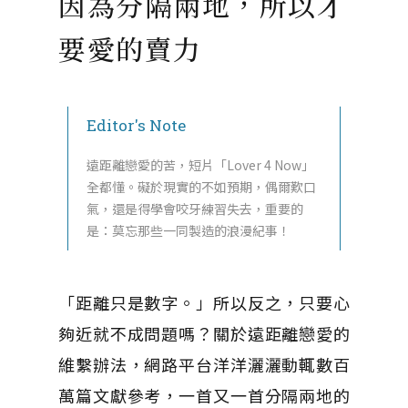
因為分隔兩地，所以才
要愛的賣力
Editor's Note
遠距離戀愛的苦，短片「Lover 4 Now」
全都懂。礙於現實的不如預期，偶爾歎口
氣，還是得學會咬牙練習失去，重要的
是：莫忘那些一同製造的浪漫紀事！
「距離只是數字。」所以反之，只要心
夠近就不成問題嗎？關於遠距離戀愛的
維繫辦法，網路平台洋洋灑灑動輒數百
萬篇文獻參考，一首又一首分隔兩地的