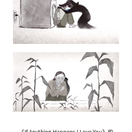
《If Anything Happens I Love You》的