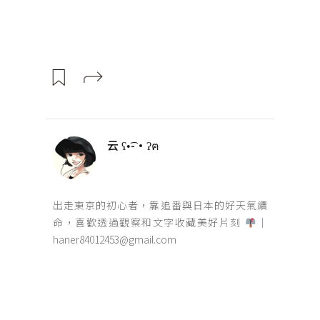
云 ʕ•͡-•ʔฅ
出走東京的初心者，靠追番與日本的好天氣續
命，喜歡透過觀察和文字收藏美好片刻
｜
haner84012453@gmail.com