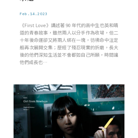
Feb.14.2023
《First Love》講述著 90 年代的高中生也英和晴
道的青春故事，雖然兩人以分手作為收場，但二
十年後命運卻又將兩人綁在一塊，彷彿命中注定
般再次展開交集；歷經了殘忍現實的折磨，長大
後的他們深知生活並不會都如自己所願，時間讓
他們成長也…