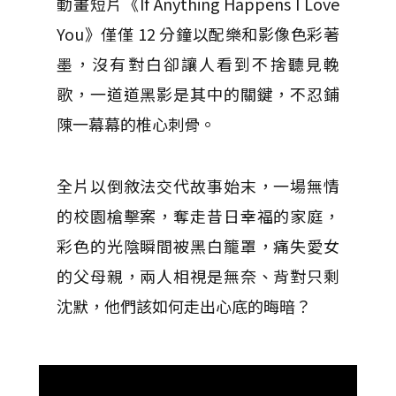
動畫短片《If Anything Happens I Love
You》僅僅 12 分鐘以配樂和影像色彩著
墨，沒有對白卻讓人看到不捨聽見輓
歌，一道道黑影是其中的關鍵，不忍鋪
陳一幕幕的椎心刺骨。
全片以倒敘法交代故事始末，一場無情
的校園槍擊案，奪走昔日幸福的家庭，
彩色的光陰瞬間被黑白籠罩，痛失愛女
的父母親，兩人相視是無奈、背對只剩
沈默，他們該如何走出心底的晦暗？