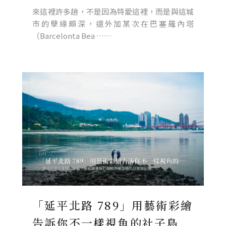
來這裡許多趟，不是因為特愛這裡，而是與這城
市的孽緣頗深，還外加某次在巴塞羅內塔
（Barcelonta‬ Bea ……
「延平北路 789」用藝術彩繪
告訴你不一樣視角的社子島