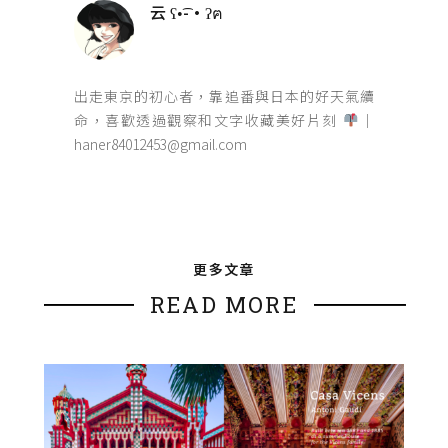
云 ʕ•͡-•ʔฅ
出走東京的初心者，靠追番與日本的好天氣續
命，喜歡透過觀察和文字收藏美好片刻
｜
haner84012453@gmail.com
更多文章
READ MORE