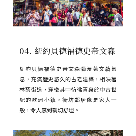
04. 紐約貝德福德史帝文森
紐約貝德福德史帝文森瀰漫著文藝氣
息，充滿歷史悠久的古老建築，相映著
林蔭街道，穿梭其中彷彿置身於中古世
紀的歐洲小鎮，街坊鄰居像是家人一
般，令人感到親切舒坦。