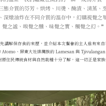
三態介質的芬芳。烘烤、川燙、醃漬、清蒸、
、深燉油炸在不同介質的溫存中，幻購視覺之
覺之謐、嗅覺之醺、味覺之實、觸覺之幻。❞
n 首先講解保存食的來歷，並介紹本次餐會的主人翁有來
Atomo、屏東大社排灣族的 Lamesan 與 Tjivulang
卻對原住民傳統食材與自然栽種十分了解，這一切正是家