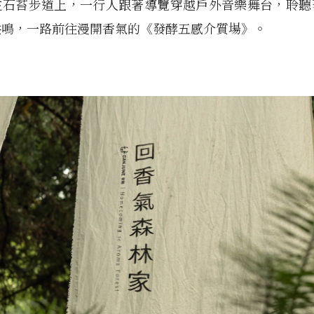
在石苔步道上，一行人跟著導覽穿越戶外音樂舞台，聆聽
共鳴，一路前往漫開香氣的《發酵五感介質場》。