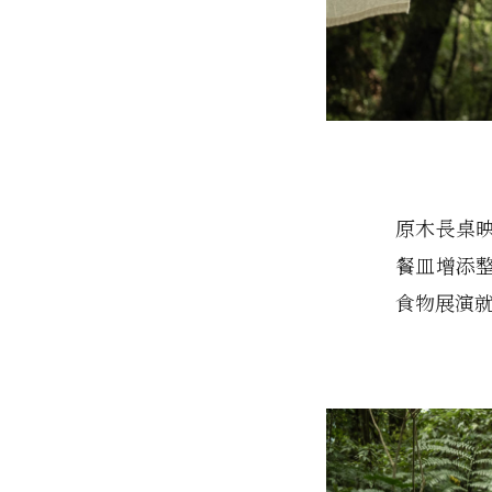
原木長桌
餐皿增添整
食物展演