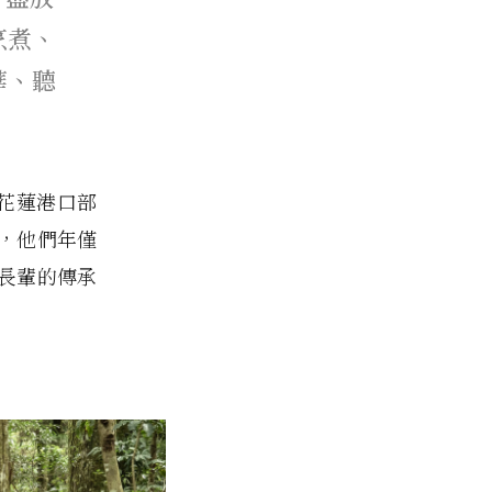
烹煮、
華、聽
自花蓮港口部
an，他們年僅
族長輩的傳承