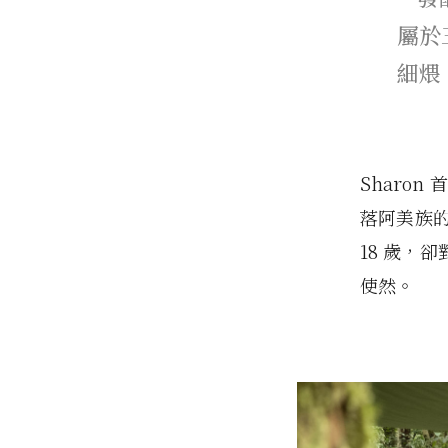
屬於
細煨
Sharo
落阿美族的 
18 歲，
使然。