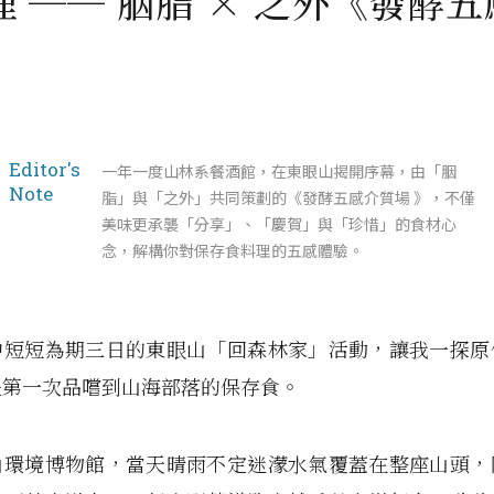
理 ── 胭脂 × 之外《發酵
》
Editor's
一年一度山林系餐酒館，在東眼山揭開序幕，由「胭
Note
脂」與「之外」共同策劃的《發酵五感介質場 》，不僅
美味更承襲「分享」、「慶賀」與「珍惜」的食材心
念，解構你對保存食料理的五感體驗。
中短短為期三日的東眼山「回森林家」活動，讓我一探原
是第一次品嚐到山海部落的保存食。
山環境博物館，當天晴雨不定迷濛水氣覆蓋在整座山頭，