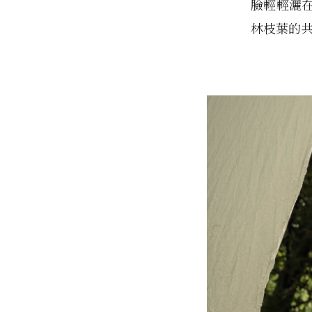
臉輕輕灑
林枝葉的