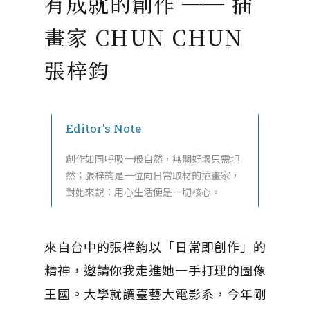
有成就的創作 ── 插
畫家 CHUN CHUN
張梓鈞
Editor's Note
創作如同呼吸一般自然，無關好壞只需坦
然；張梓鈞是一位向日常取材的插畫家，
對她來說：用心生活便是一切核心。
來自台中的張梓鈞以「日常即創作」的
精神，邀請你我走進她一手打理的圖像
王國。大學就讀臺藝大電影系，今年剛