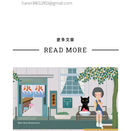
haner84012453@gmail.com
更多文章
READ MORE