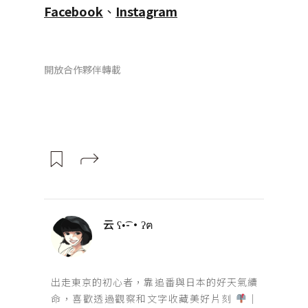
Facebook
、
Instagram
開放合作夥伴轉載
云 ʕ•͡-•ʔฅ
出走東京的初心者，靠追番與日本的好天氣續
命，喜歡透過觀察和文字收藏美好片刻
｜